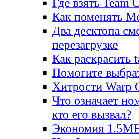
Где взять Team 
Как поменять Mou
Два десктопа см
перезагрузке
Как pаскpасить ta
Помогите выбpат
Хитрости Warp C
Что означает но
кто его вызвал?
Экономия 1.5MB