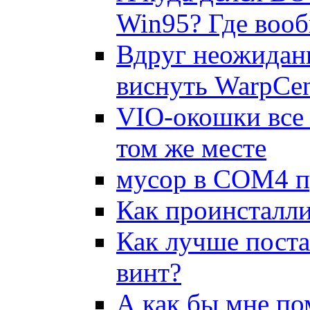
Win95? Где вооб
Вдpуг неожиданн
виснуть WarpCen
VIO-окошки все 
том же месте
мусор в COM4 п
Как пpоинсталли
Как лучше поста
винт?
А как бы мне п