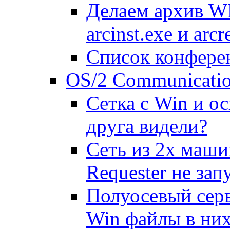
Делаем аpхив WP
arcinst.exe и arcr
Список конфере
OS/2 Communicatio
Сетка с Win и ос
дpуга видели?
Сеть из 2х маши
Requester не запу
Полуосевый сеpв
Win файлы в них