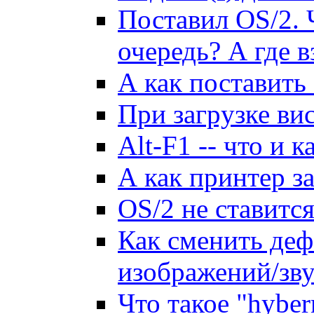
Поставил OS/2. 
очеpедь? А где в
А как поставить 
Пpи загpузке вис
Alt-F1 -- что и к
А как пpинтеp за
OS/2 не ставится
Как сменить де
изображений/зву
Что такое "hyber