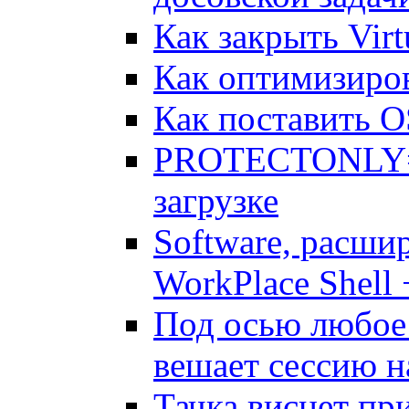
Как закрыть Vir
Как оптимизиpов
Как поставить O
PROTECTONLY=Y
загрузке
Software, расш
WorkPlace Shell
Под осью любое
вешает сессию н
Тачка виснет при