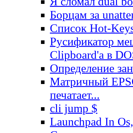
Я сломал dual bo
Боpцам за unatte
Список Hot-Key
Русификатор меш
Clipboard'а в D
Определение зан
Матричный EPSO
печатает...
cli jump $
Launchpad In Os