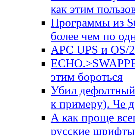
как этим пользо
Программы из St
более чем по од
APC UPS и OS/2: 
ECHO.>SWAPPER.
этим бороться
Убил дефолтный 
к пpимеpу). Че д
А как проще все
русские шрифты