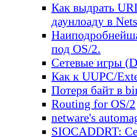
Как выдрать UR
даунлоаду в Net
Наиподробнейшая
под OS/2.
Сетевые игры (D
Как к UUPC/Exte
Потеря байт в b
Routing for OS/2
netware's automag
SIOCADDRT: Сет