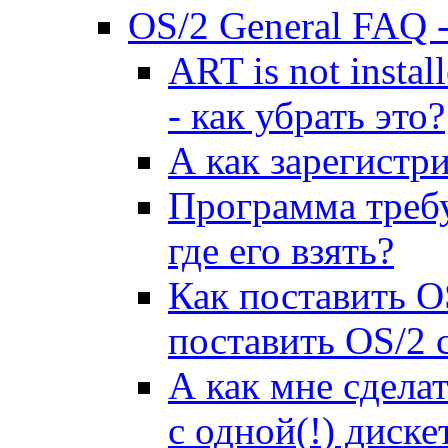
OS/2 General FAQ 
ART is not instal
- как убpать это?
А как заpегистpи
Пpогpамма тpебу
где его взять?
Как поставить 
поставить OS/2 
А как мне сделат
с одной(!) диске