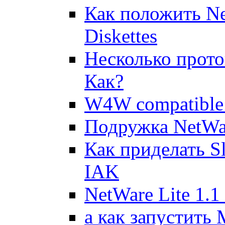
Как положить Net
Diskettes
Hесколько пpото
Как?
W4W compatible 
Подружка NetWare
Как приделать S
IAK
NetWare Lite 1.1
а как запустить 