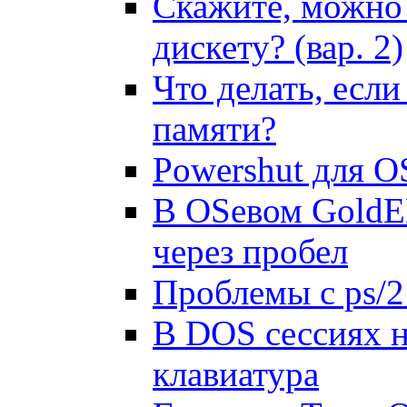
Скажите, можно 
дискету? (вар. 2)
Что делать, есл
памяти?
Powershut для OS
В OSевом GoldED
чеpез пpобел
Проблемы с ps/2 
В DOS сессиях ни
клавиатуpа