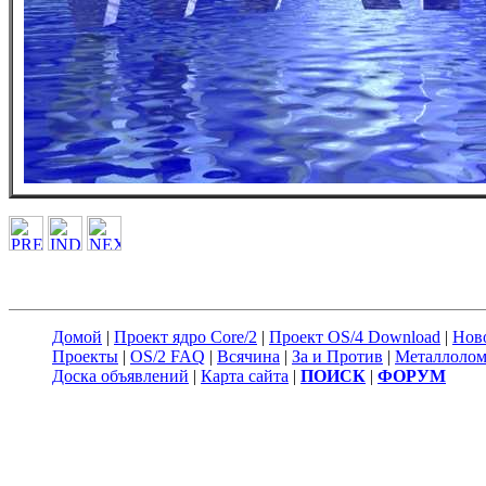
Домой
|
Проект ядро Core/2
|
Проект OS/4 Download
|
Нов
Проекты
|
OS/2 FAQ
|
Всячина
|
За и Против
|
Металлоло
Доска объявлений
|
Карта сайта
|
ПОИСК
|
ФОРУМ