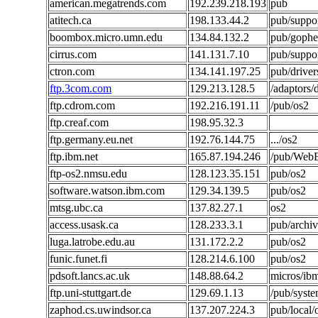
american.megatrends.com
192.239.218.193
pub
atitech.ca
198.133.44.2
pub/suppo
boombox.micro.umn.edu
134.84.132.2
pub/gophe
cirrus.com
141.131.7.10
pub/suppo
ctron.com
134.141.197.25
pub/driver
ftp.3com.com
129.213.128.5
/adaptors/
ftp.cdrom.com
192.216.191.11
/pub/os2
ftp.creaf.com
198.95.32.3
ftp.germany.eu.net
192.76.144.75
.../os2
ftp.ibm.net
165.87.194.246
/pub/WebE
ftp-os2.nmsu.edu
128.123.35.151
pub/os2
software.watson.ibm.com
129.34.139.5
pub/os2
mtsg.ubc.ca
137.82.27.1
os2
access.usask.ca
128.233.3.1
pub/archiv
luga.latrobe.edu.au
131.172.2.2
pub/os2
funic.funet.fi
128.214.6.100
pub/os2
pdsoft.lancs.ac.uk
148.88.64.2
micros/ib
ftp.uni-stuttgart.de
129.69.1.13
/pub/syste
zaphod.cs.uwindsor.ca
137.207.224.3
pub/local/