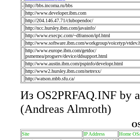
-
http://bbs.incoma.ru/bbs
http://www.developer.ibm.com
http://204.146.47.71/clubopendoc/
http://ncc.hursley.ibm.com/javainfo/
http://www.execpc.com/~dfranson/ipf.html
http://www.software.ibm.com/workgroup/voicetyp/vtdev.
http://www.europe.ibm.com/getdoc/
psmemea/progserv/device/ddsupport.html
http://www.austin.ibm.com/pspinfo/developr.html
http://www2.hursley.ibm.com/netrexx/
http://watson.mbb.sfu.ca/
Из OS2PRFAQ.INF by and
(Andreas Almroth)
OS
Site
IP Address
Home OS/2