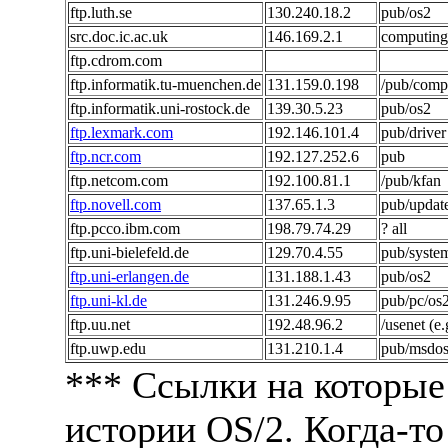
ftp.luth.se
130.240.18.2
pub/os2
src.doc.ic.ac.uk
146.169.2.1
computing
ftp.cdrom.com
ftp.informatik.tu-muenchen.de
131.159.0.198
/pub/comp
ftp.informatik.uni-rostock.de
139.30.5.23
pub/os2
ftp.lexmark.com
192.146.101.4
pub/driver
ftp.ncr.com
192.127.252.6
pub
ftp.netcom.com
192.100.81.1
/pub/kfan
ftp.novell.com
137.65.1.3
pub/updat
ftp.pcco.ibm.com
198.79.74.29
? all
ftp.uni-bielefeld.de
129.70.4.55
pub/syste
ftp.uni-erlangen.de
131.188.1.43
pub/os2
ftp.uni-kl.de
131.246.9.95
pub/pc/os
ftp.uu.net
192.48.96.2
/usenet (e.
ftp.uwp.edu
131.210.1.4
pub/msdos
*** Ссылки на которые
истории OS/2. Когда-т