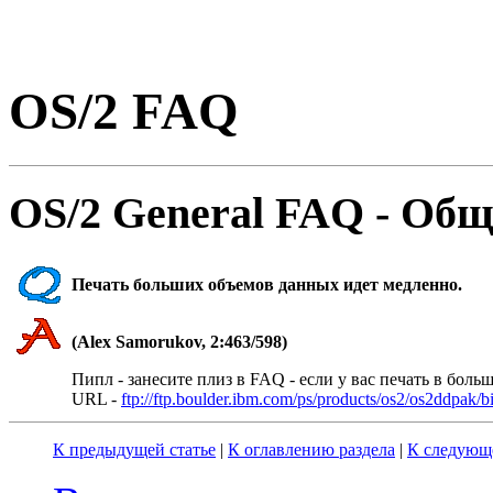
OS/2 FAQ
OS/2 General FAQ - Общ
Печать больших объемов данных идет медленно.
(Alex Samorukov, 2:463/598)
Пипл - занесите плиз в FAQ - если у вас печать в боль
URL -
ftp://ftp.boulder.ibm.com/ps/products/os2/os2ddpak/b
К предыдущей статье
|
К оглавлению раздела
|
К следующе