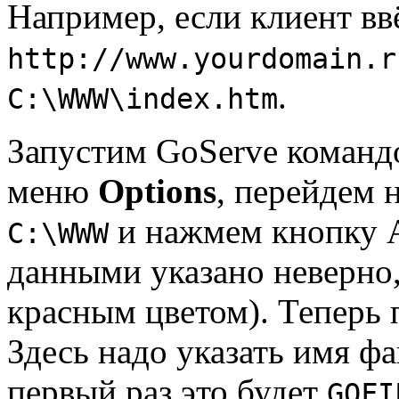
Например, если клиент ввё
http://www.yourdomain.r
.
C:\WWW\index.htm
Запустим GoServe коман
меню
Options
, перейдем 
и нажмем кнопку Ap
C:\WWW
данными указано неверно,
красным цветом). Теперь 
Здесь надо указать имя ф
первый раз это будет
GOFI