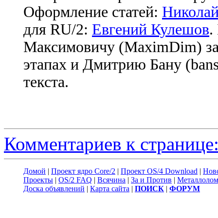
Оформление статей:
Николай
для RU/2:
Евгений Кулешов
.
Максимовичу (MaximDim) за
этапах и Дмитрию Бану (bans
текста.
Комментариев к странице:
Домой
|
Проект ядро Core/2
|
Проект OS/4 Download
|
Нов
Проекты
|
OS/2 FAQ
|
Всячина
|
За и Против
|
Металлоло
Доска объявлений
|
Карта сайта
|
ПОИСК
|
ФОРУМ