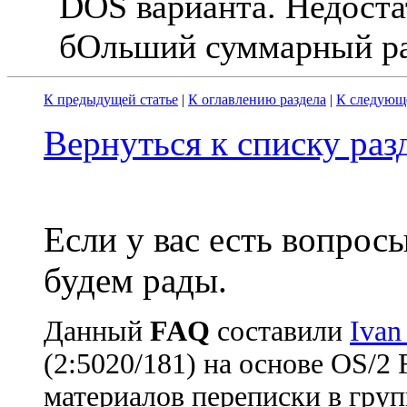
DOS варианта. Hедостат
бОльший суммарный ра
К предыдущей статье
|
К оглавлению раздела
|
К следующе
Вернуться к списку ра
Если у вас есть вопрос
будем рады.
Данный
FAQ
cоставили
Ivan
(2:5020/181) на основе OS/2
материалов переписки в груп