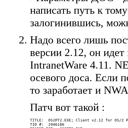
написать путь к тому
залогинившись, мо
Hадо всего лишь пос
версии 2.12, он идет
IntranetWare 4.11. 
осевого доса. Если п
то заработает и NW
Патч вот такой :
TITLE:  OS2PT2.EXE; Client v2.12 for OS/2 P
TID #:  2946186
