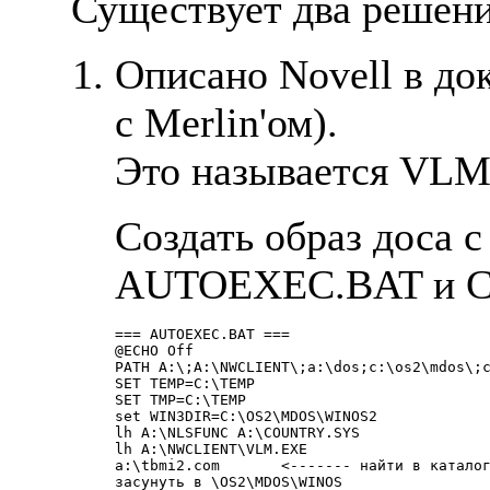
Существует два решени
Описано Novell в до
с Merlin'ом).
Это называется VL
Создать образ доса 
AUTOEXEC.BAT и C
=== AUTOEXEC.BAT ===

@ECHO Off

PATH A:\;A:\NWCLIENT\;a:\dos;c:\os2\mdos\;c
SET TEMP=C:\TEMP

SET TMP=C:\TEMP

set WIN3DIR=C:\OS2\MDOS\WINOS2

lh A:\NLSFUNC A:\COUNTRY.SYS

lh A:\NWCLIENT\VLM.EXE

a:\tbmi2.com       <------- найти в каталог
засунуть в \OS2\MDOS\WINOS
