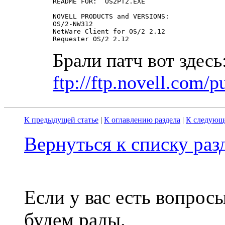
README FOR:  OS2PT2.EXE

NOVELL PRODUCTS and VERSIONS:

OS/2-NW312

NetWare Client for OS/2 2.12

Брали патч вот здесь
ftp://ftp.novell.com/
К предыдущей статье
|
К оглавлению раздела
|
К следующе
Вернуться к списку ра
Если у вас есть вопрос
будем рады.