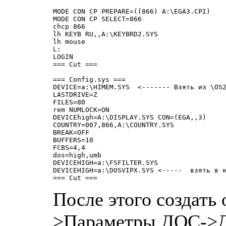
MODE CON CP PREPARE=((866) A:\EGA3.CPI)

MODE CON CP SELECT=866

chcp 866

lh KEYB RU,,A:\KEYBRD2.SYS

lh mouse

L:

LOGIN

=== Cut ===

=== Config.sys ===

DEVICE=a:\HIMEM.SYS  <------- Взять из \OS2
LASTDRIVE=Z

FILES=80

rem NUMLOCK=ON

DEVICEhigh=A:\DISPLAY.SYS CON=(EGA,,3)

COUNTRY=007,866,A:\COUNTRY.SYS

BREAK=OFF

BUFFERS=10

FCBS=4,4

dos=high,umb

DEVICEHIGH=a:\FSFILTER.SYS

DEVICEHIGH=a:\DOSVIPX.SYS <-----  взять в к
После этого создать 
>Параметры ДОС->Д