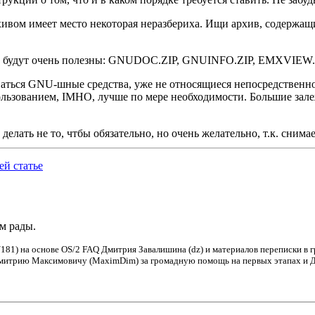
вом имеет место некоторая неразбериха. Ищи архив, содержащ
тебе будут очень полезны: GNUDOC.ZIP, GNUINFO.ZIP, EMXVIEW
ься GNU-шные средства, уже не относящиеся непосредственно к EMX: 
спользованием, IMHO, лучше по мере необходимости. Большие з
то делать не то, чтбы обязательно, но очень желательно, т.к. сн
й статье
ем рады.
181) на основе OS/2 FAQ Дмитрия Завалишина (dz) и материалов переписки в 
Дмитрию Максимовичу (MaximDim) за громадную помощь на первых этапах и Дм