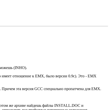
сможешь (INHO).
о имеет отношение к EMX, было версии 0.9c). Это - EMX
. Причем эта версия GCC специально пропатчена для EMX.
 В этом же архиве найдешь файлы INSTALL.DOC и
ь определить все требуемые переменные окружения.