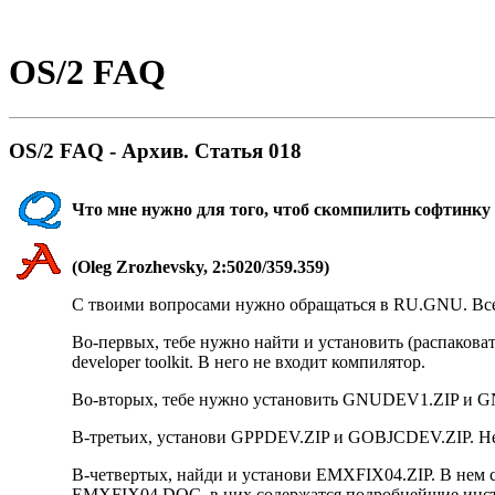
OS/2 FAQ
OS/2 FAQ - Архив. Статья 018
Что мне нужно для того, чтоб скомпилить софтинк
(Oleg Zrozhevsky, 2:5020/359.359)
С твоими вопросами нужно обращаться в RU.GNU. Все 
Во-первых, тебе нужно найти и установить (распакова
developer toolkit. В него не входит компилятор.
Во-вторых, тебе нужно установить GNUDEV1.ZIP и GN
В-третьих, установи GPPDEV.ZIP и GOBJCDEV.ZIP. Hе ф
В-четвертых, найди и установи EMXFIX04.ZIP. В нем
EMXFIX04.DOC, в них содержатся подробнейшие инструк