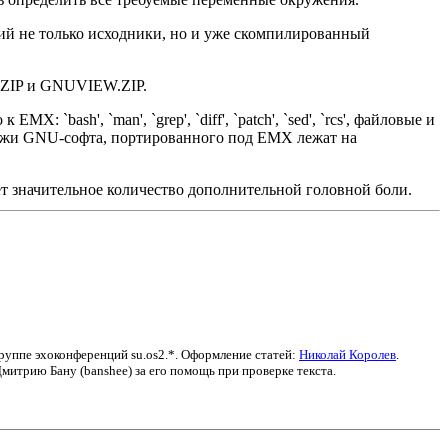
ий не только исходники, но и уже скомпилированный
.ZIP и GNUVIEW.ZIP.
`bash', `man', `grep', `diff', `patch', `sed', `rcs', файловые и
алежи GNU-софта, портированного под EMX лежат на
имает значительное количество дополнительной головной боли.
группе эхоконференций su.os2.*. Оформление статей:
Николай Королев
.
итрию Бану (banshee) за его помощь при проверке текста.