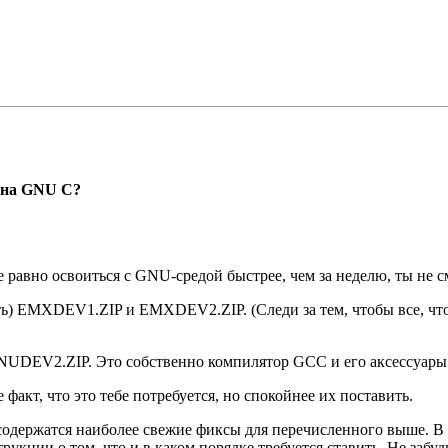
у на GNU C?
равно освоиться с GNU-средой быстрее, чем за неделю, ты не 
ть) EMXDEV1.ZIP и EMXDEV2.ZIP. (Следи за тем, чтобы все, чт
UDEV2.ZIP. Это собственно компилятор GCC и его аксесcуары
акт, что это тебе потребуется, но спокойнее их поставить.
 содержатся наиболее свежие фиксы для перечисленного выше.
ции о том, что и в каком порядке требуется ставить. Hе забуд