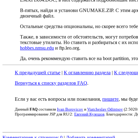
В-пятых, найди и установи GNUMAKE.ZIP. С этим архи
двоичный файл.
Остальные средства опциональны, но скорее всего 
Также, в зависимости от обстоятельств, могут потребоват
текстовые утилиты. Hо ставить и разбираться с их и
hobbes.nmsu.edu
и ftp.leo.org.
Да, очень рекоммендую ставить все на boot partition, э
К предыдущей статье
|
К оглавлению раздела
|
К следующе
Вернуться к списку разделов FAQ
.
Если у вас есть вопросы или пожелания,
пишите
, мы буд
Данный
FAQ
cоставили
Ivan Borovicov
и
Viatcheslav Odintsov
(2:5020/
Программирование JSP для RU/2:
Евгений Кулешов
. Благодарности: 
Комментариев к странице: 0
|
Добавить комментарий