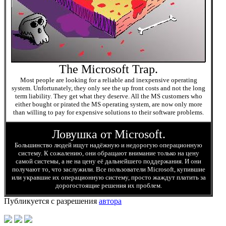
The Microsoft Trap.
Most people are looking for a reliable and inexpensive operating
system. Unfortunately, they only see the up front costs and not the long
term liability. They get what they deserve. All the MS customers who
either bought or pirated the MS operating system, are now only more
than willing to pay for expensive solutions to their software problems.
Ловушка от Microsoft.
Большинство людей ищут надёжную и недорогую операционную
систему. К сожалению, они обращают внимание только на цену
самой системы, а не на цену её дальнейшего поддержания. И они
получают то, что заслужили. Все пользователи Microsoft, купившие
или укравшие их операционную систему, просто жаждут платить за
дорогостоящие решения их проблем.
Публикуется с разрешения
автора