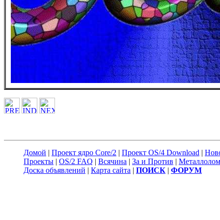
Домой
|
Проект ядро Core/2
|
Проект OS/4 Download
|
Нов
Проекты
|
OS/2 FAQ
|
Всячина
|
За и Против
|
Металлоло
Доска объявлений
|
Карта сайта
|
ПОИСК
|
ФОРУМ