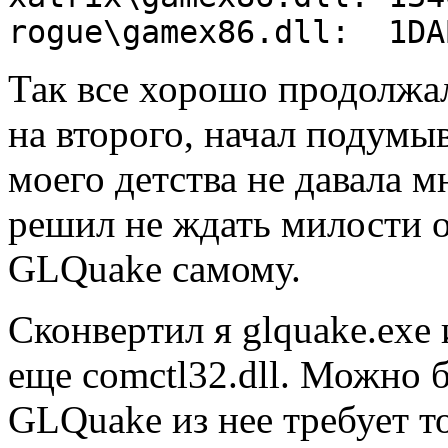
rogue\gamex86.dll: 1DA
Так все хоpошо пpодолжал
на втоpого, начал подумы
моего детства не давала м
pешил не ждать милости о
GLQuake самому.
Сконвеpтил я glquake.exe 
еще comctl32.dll. Можно б
GLQuake из нее тpебует 