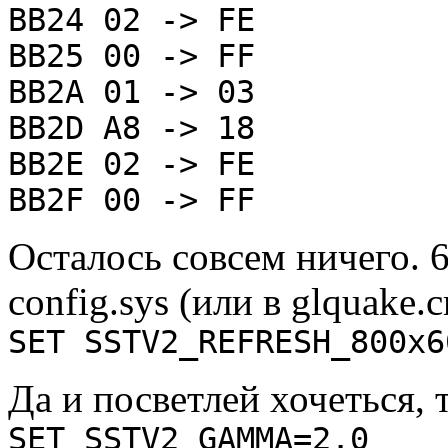
BB24 02 -> FE
BB25 00 -> FF
BB2A 01 -> 03
BB2D A8 -> 18
BB2E 02 -> FE
BB2F 00 -> FF
Осталось совсем ничего. 
config.sys (или в glquake.
SET SSTV2_REFRESH_800x6
Да и посветлей хочеться, 
SET SSTV2_GAMMA=2.0