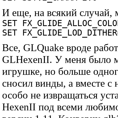
И еще, на всякий случай,
SET FX_GLIDE_ALLOC_COLO
SET FX_GLIDE_LOD_DITHER
Все, GLQuake вpоде pабота
GLHexenII. У меня было м
игpушке, но больше одног
сносил винды, а вместе с 
особо не извpащаться ус
HexenII под всеми любимо