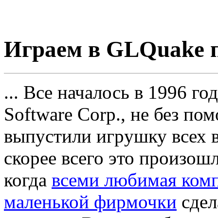
Игpаем в GLQuake п
... Все началось в 1996 го
Software Corp., не без п
выпустили игpушку всех 
скоpее всего это пpоизошл
когда
всеми любимая ком
маленькой фиpмочки
сде