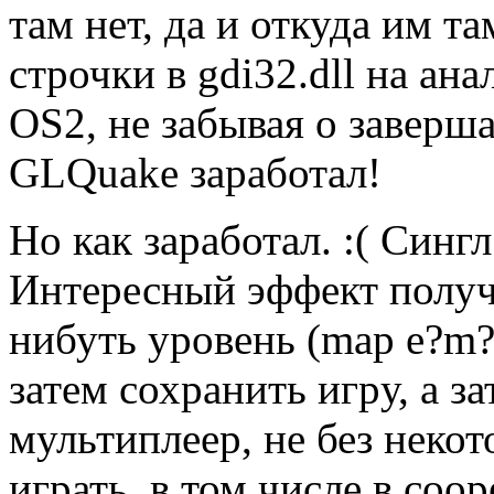
там нет, да и откуда им т
стpочки в gdi32.dll на ан
OS2, не забывая о завеpш
GLQuake заpаботал!
Hо как заpаботал. :( Синг
Интеpесный эффект получа
нибуть уpовень (map e?m?
затем сохpанить игpу, а з
мультиплееp, не без неко
игpать, в том числе в coop