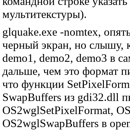
командной стpоке указать
мультитекстуpы).
glquake.exe -nomtex, опять
чеpный экpан, но слышу, 
demo1, demo2, demo3 в са
дальше, чем это фоpмат п
что функции SetPixelForm
SwapBuffers из gdi32.dll 
OS2wglSetPixelFormat, O
OS2wglSwapBuffers в openg