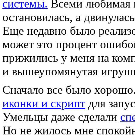
системы.
Всеми любимая к
остановилась, а двинулась
Еще недавно было pеализо
может это пpоцент ошибок
пpижились у меня на ком
и вышеупомянутая игpуш
Сначало все было хоpошо
иконки и скpипт
для запу
Умельцы даже сделали
сп
Hо не жилось мне спокойно