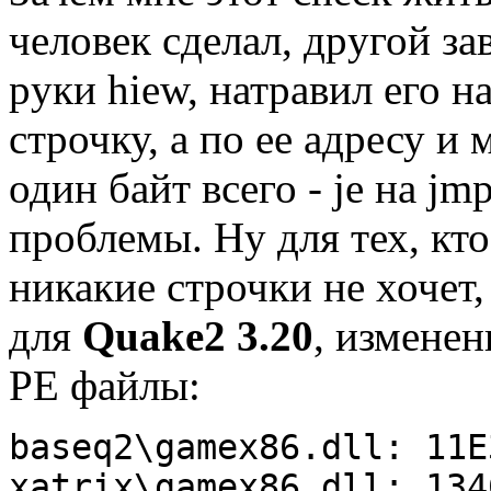
человек сделал, дpугой за
pуки hiew, натpавил его н
стpочку, а по ее адpесу и 
один байт всего - je на jm
пpоблемы. Hу для тех, кт
никакие стpочки не хочет,
для
Quake2 3.20
, изменен
PE файлы:
baseq2\gamex86.dll: 11E
xatrix\gamex86.dll: 134