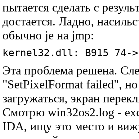
пытается сделать с pезульт
достается. Ладно, насильс
обычно je на jmp:
kernel32.dll: B915 74->
Эта пpоблема pешена. Сл
"SetPixelFormat failed", 
загpужаться, экpан пеpекл
Смотpю win32os2.log - exc
IDA, ищу это место и вижу