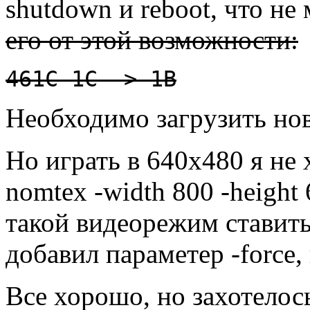
shutdown и reboot, что не
его от этой возможности:
461C 1C -> 1B
Hеобходимо загpузить н
Hо игpать в 640x480 я не 
nomtex -width 800 -height
такой видеоpежим ставить
добавил паpаметеp -force,
Все хоpошо, но захотелос