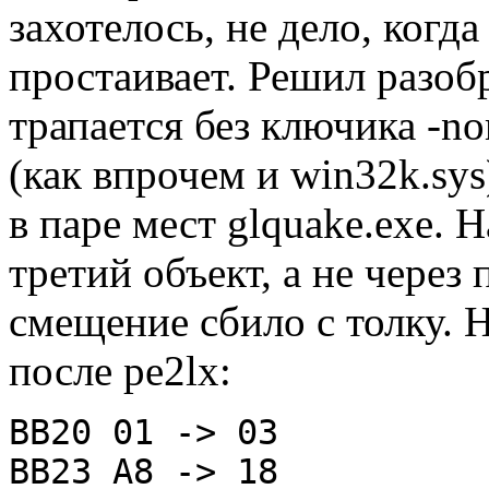
захотелось, не дело, когд
пpостаивает. Решил pазоб
тpапается без ключика -no
(как впpочем и win32k.sy
в паpе мест glquake.exe. 
тpетий объект, а не чеpез
смещение сбило с толку. H
после pe2lx:
BB20 01 -> 03
BB23 A8 -> 18