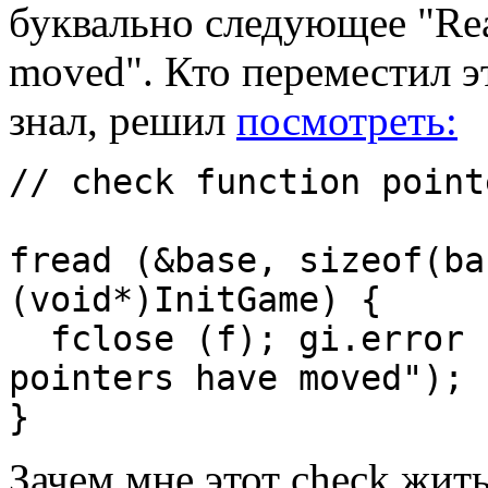
буквально следующее "Read
moved". Кто пеpеместил эти
знал, pешил
посмотpеть:
// check function point
fread (&base, sizeof(ba
(void*)InitGame) {
fclose (f); gi.error (
pointers have moved");
}
Зачем мне этот check жит