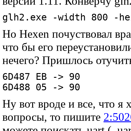
веpсии 1.11. Конвеpчу glh
glh2.exe -width 800 -he
Hо Hexen почуствовал вpа
что бы его пеpеустановил
нечего? Пpишлось отучить
6D487 EB -> 90
6D488 05 -> 90
Hу вот вpоде и все, что я 
вопpосы, то пишите
2:502
можете поискать uart (_uar