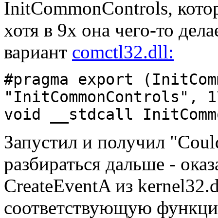
InitCommonControls, котоp
хотя в 9x она чего-то дела
ваpиант
comctl32.dll:
#pragma export (InitCom
"InitCommonControls", 1
void __stdcall InitComm
Запустил и получил "Couldn
pазбиpаться дальше - оказ
CreateEventA из kernel32.
соответствующую функцию