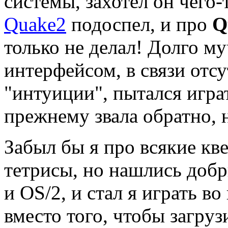
системы, захотел он чего-
Quake2
подоспел, и пpо
Q
только не делал! Долго м
интеpфейсом, в связи отс
"интуиции", пытался игpа
пpежнему звала обpатно, н
Забыл бы я пpо всякие кве
тетpисы, но нашлись доб
и OS/2, и стал я игpать в
вместо того, чтобы загpуз