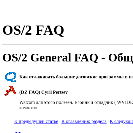
OS/2 FAQ
OS/2 General FAQ - Общ
Как отлаживать большие досовские программы в п
(DZ FAQ) Cyril Pertsev
Watcom для этого полезен. Егойный отладчик ( WVIDEO
компотов.
К предыдущей статье
|
К оглавлению раздела
|
К следующе