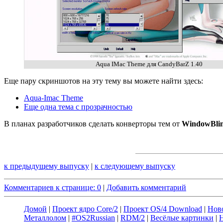
Aqua IMac Theme для CandyBarZ 1.40
Еще пару скриншотов на эту тему вы можете найти здесь:
Aqua-Imac Theme
Еще одна тема с прозрачностью
В планах разработчиков сделать конверторы тем от
WindowBli
к предыдущему выпуску
|
к следующему выпуску
Комментариев к странице: 0
|
Добавить комментарий
Домой
|
Проект ядро Core/2
|
Проект OS/4 Download
|
Нов
Металлолом
|
#OS2Russian
|
RDM/2
|
Весёлые картинки
|
Н