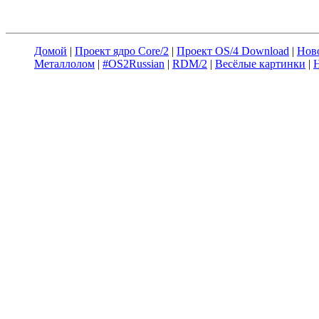
Домой
|
Проект ядро Core/2
|
Проект OS/4 Download
|
Нов
Металлолом
|
#OS2Russian
|
RDM/2
|
Весёлые картинки
|
Н