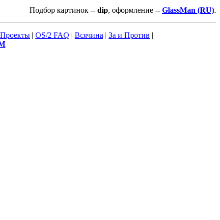
Подбор картинок --
dip
, оформление --
GlassMan (RU)
.
Проекты
|
OS/2 FAQ
|
Всячина
|
За и Против
|
М