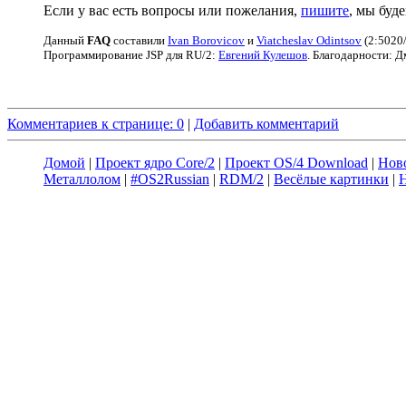
Если у вас есть вопросы или пожелания,
пишите
, мы буд
Данный
FAQ
cоставили
Ivan Borovicov
и
Viatcheslav Odintsov
(2:5020/
Программирование JSP для RU/2:
Евгений Кулешов
. Благодарности: 
Комментариев к странице: 0
|
Добавить комментарий
Домой
|
Проект ядро Core/2
|
Проект OS/4 Download
|
Нов
Металлолом
|
#OS2Russian
|
RDM/2
|
Весёлые картинки
|
Н