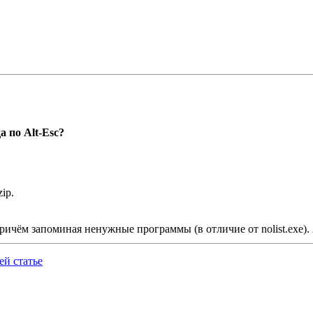
а по Alt-Esc?
ip.
, причём запоминая ненужные программы (в отличие от nolist.exe). 
й статье