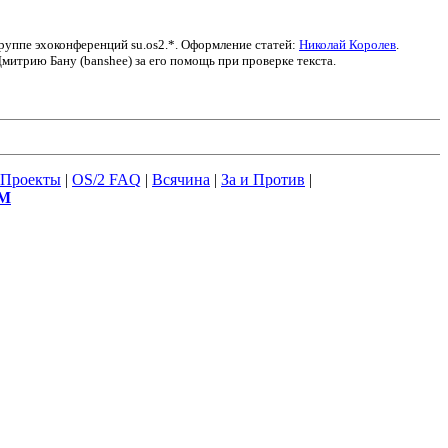
группе эхоконференций su.os2.*. Оформление статей:
Николай Королев
.
итрию Бану (banshee) за его помощь при проверке текста.
Проекты
|
OS/2 FAQ
|
Всячина
|
За и Против
|
М