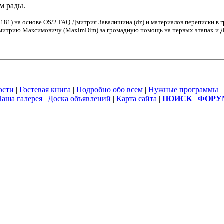
ем рады.
181) на основе OS/2 FAQ Дмитрия Завалишина (dz) и материалов переписки в 
Дмитрию Максимовичу (MaximDim) за громадную помощь на первых этапах и Дм
ости
|
Гостевая книга
|
Подробно обо всем
|
Нужные программы
|
аша галерея
|
Доска объявлений
|
Карта сайта
|
ПОИСК
|
ФОРУ