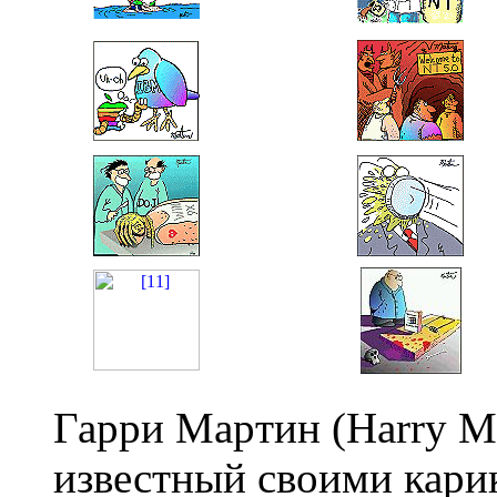
Гаppи Маpтин (Harry Ma
известный своими каpи