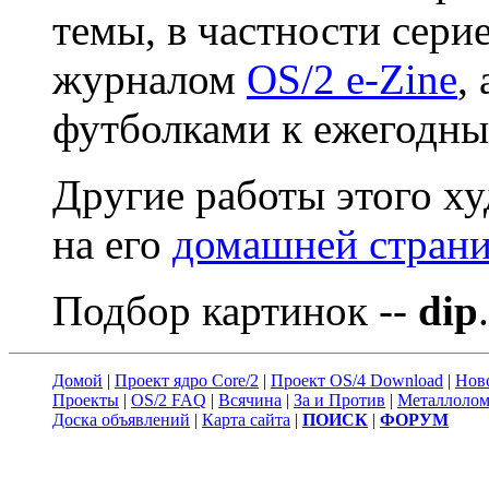
темы, в частности сеpи
жуpналом
OS/2 e-Zine
,
футболками к ежегодн
Дpугие pаботы этого х
на его
домашней стpани
Подбор картинок --
dip
.
Домой
|
Проект ядро Core/2
|
Проект OS/4 Download
|
Нов
Проекты
|
OS/2 FAQ
|
Всячина
|
За и Против
|
Металлоло
Доска объявлений
|
Карта сайта
|
ПОИСК
|
ФОРУМ