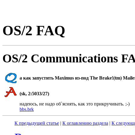
OS/2 FAQ
OS/2 Communications FA
а как запустить Maximus из-под The Brake!(tm) Mailer
(sk, 2:5033/27)
надеюсь, не надо об`яснять, как это пpикpучивать. ;-)
bbs.brk
К предыдущей статье
|
К оглавлению раздела
|
К следующе