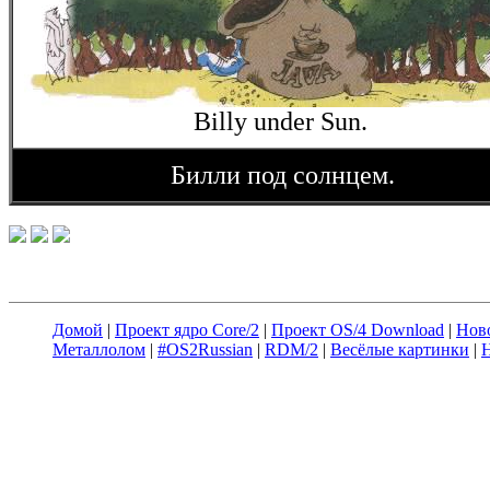
Billy under Sun.
Билли под солнцем.
Домой
|
Проект ядро Core/2
|
Проект OS/4 Download
|
Нов
Металлолом
|
#OS2Russian
|
RDM/2
|
Весёлые картинки
|
Н