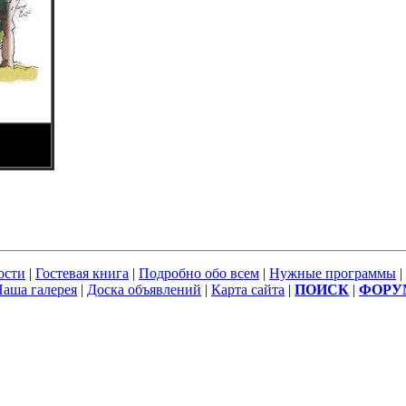
ости
|
Гостевая книга
|
Подробно обо всем
|
Нужные программы
|
аша галерея
|
Доска объявлений
|
Карта сайта
|
ПОИСК
|
ФОРУ