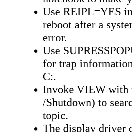
Use REIPL=YES in
reboot after a syste
error.
Use SUPRESSPOPUP
for trap information
C:.
Invoke VIEW with t
/Shutdown) to search
topic.
The display driv