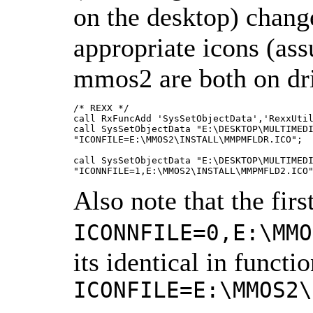
on the desktop) change
appropriate icons (as
mmos2 are both on dri
/* REXX */

call RxFuncAdd 'SysSetObjectData','RexxUtil
call SysSetObjectData "E:\DESKTOP\MULTIMEDI
"ICONFILE=E:\MMOS2\INSTALL\MMPMFLDR.ICO";

call SysSetObjectData "E:\DESKTOP\MULTIMEDI
"ICONNFILE=1,E:\MMOS2\INSTALL\MMPMFLD2.ICO
Also note that the fir
ICONNFILE=0,E:\MMO
its identical in functio
ICONFILE=E:\MMOS2\