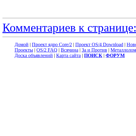
Комментариев к странице:
Домой
|
Проект ядро Core/2
|
Проект OS/4 Download
|
Нов
Проекты
|
OS/2 FAQ
|
Всячина
|
За и Против
|
Металлоло
Доска объявлений
|
Карта сайта
|
ПОИСК
|
ФОРУМ