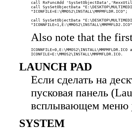
call RxFuncAdd 'SysSetObjectData','RexxUtil
call SysSetObjectData "E:\DESKTOP\MULTIMEDI
"ICONFILE=E:\MMOS2\INSTALL\MMPMFLDR.ICO";

call SysSetObjectData "E:\DESKTOP\MULTIMEDI
Also note that the fir
ICONNFILE=0,E:\MMOS2\INSTALL\MMPMFLDR.ICO a
LAUNCH PAD
Если сделать на деск
пусковая панель (Laun
всплывающем меню у
SYSTEM