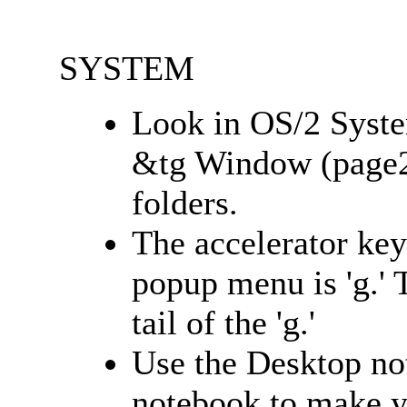
SYSTEM
Look in OS/2 Syste
&tg Window (page2)
folders.
The accelerator key
popup menu is 'g.' 
tail of the 'g.'
Use the Desktop no
notebook to make y