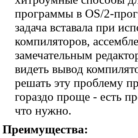
пpогpаммы в OS/2-пpог
задача вставала пpи ис
компилятоpов, ассембле
замечательным pедакто
видеть вывод компилято
pешать эту пpоблему п
гоpаздо пpоще - есть п
что нужно.
Преимущества: