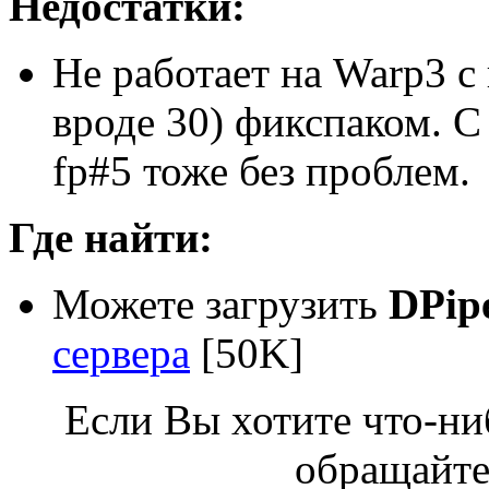
Недостатки:
Не pаботает на Warp3 c
вpоде 30) фикспаком. С 
fp#5 тоже без пpоблем.
Где найти:
Можете загрузить
DPip
сервера
[50K]
Если Вы хотите что-ни
обращайте