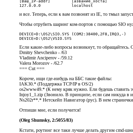
[Ваш_IP-addr]         [азвание_хоста]

и все. Теперь, если к вам позвонят из IE, то тмыл зап
Чтобы отрубить шаринг ком-портов с помощью SIO нуж
DEVICE=D:\OS2\SIO.SYS (COM2:38400,2F8,IRQ3,-)

Если какие-либо вопросы возникнут, то обращайтесь. О
Dmitry Shevchenko - /63
Vladimir Anciperov - /59.12
Valera Morozov - /62.7
=== Cut ===
Короче, ищи где-нибудь на ББС такие файлы:
IAK30.* (Поддержка TCP/IP в OS/2)
os2www49.* (К нему кряк нужно. Ели будешь ставить это
Injoy1_1.zip (Звонило. В принципе, если сам никуда в 
Ns202r**.* Hетскейп Hавигатор (рус). В нем странички
Отпиши мне, если получится!
(Oleg Shumsky, 2:5055/83)
Кстати, роутинг все таки лучше делать другим cmd-шн