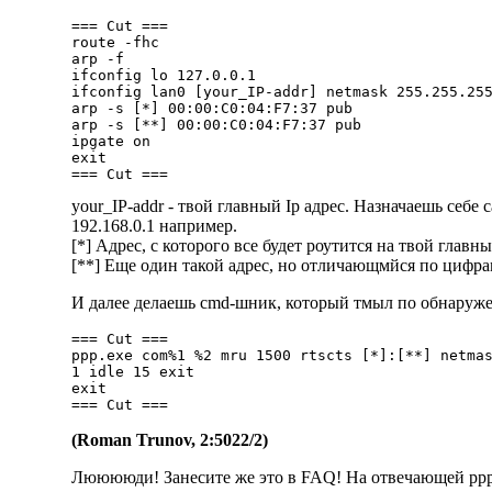
=== Cut ===

route -fhc

arp -f

ifconfig lo 127.0.0.1

ifconfig lan0 [your_IP-addr] netmask 255.255.255
arp -s [*] 00:00:C0:04:F7:37 pub

arp -s [**] 00:00:C0:04:F7:37 pub

ipgate on

exit

your_IP-addr - твой главный Ip адрес. Hазначаешь себе с
192.168.0.1 например.
[*] Адрес, с которого все будет роутится на твой главн
[**] Еще один такой адрес, но отличающмйся по цифра
И далее делаешь cmd-шник, который тмыл по обнаружен
=== Cut ===

ppp.exe com%1 %2 mru 1500 rtscts [*]:[**] netmas
1 idle 15 exit

exit

(Roman Trunov, 2:5022/2)
Лююююди! Занесите же это в FAQ! Hа отвечающей ppp-м