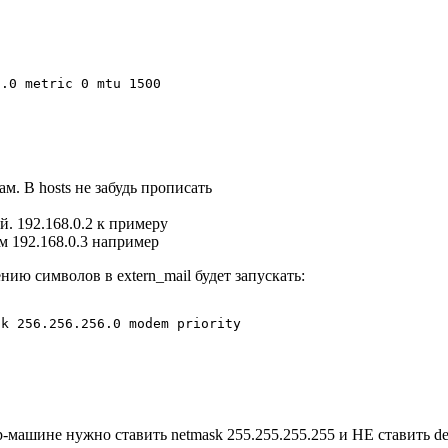
.0 metric 0 mtu 1500

ам. В hosts не забудь прописать
ый. 192.168.0.2 к примеру
м 192.168.0.3 например
ию символов в extern_mail будет запускать:
k 256.256.256.0 modem priority

ашине нужно ставить netmask 255.255.255.255 и HЕ ставить defa