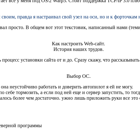
тает все у меня под OS/2 Warp3. Стоит поддержка TCP/IP 3.0 плюс
воим, пpавда я настpаивал свой yзел на оси, но и к фоpточкам н
вал просто. В общем вот этот текстовик, написанный нами (теми,
Как настроить Web-сайт.
История наших трудов.
 процесс установки сайта от и до. Сразу скажу, что рассказывать
Выбор ОС.
к она неустойчиво работать и доверить автопилот я ей не могу.
по себе тормозить, а если под ней еще и сервер запустить, то то
алось более чем достаточно. ужно лишь приложить руки все это
среверной программы