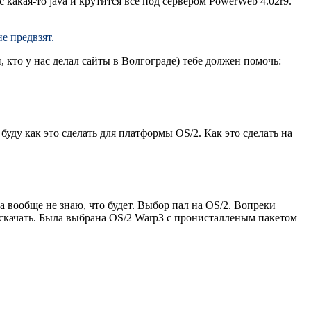
 какая-то java и крутится все под сервером PowerWeb 4.02r9.
е пpедвзят.
 кто у нас делал сайты в Волгограде) тебе должен помочь:
 буду как это сделать для платформы OS/2. Как это сделать на
гда вообще не знаю, что будет. Выбор пал на OS/2. Вопреки
 скачать. Была выбрана OS/2 Warp3 с пронисталленым пакетом