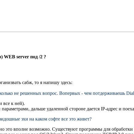
) WEB server под /2 ?
ганизвать сабж, то я напишу здесь:
есколько не решенных вопpос. Вопеpвых - чем потдеpживаешь Dia
 все к ней).
и параметрами, дальше удаленной стороне дается IP-адрес и поех
 фидошные эхи на каком софте все это живет?
, но это вполне возможно. Существуют программы для обработки 