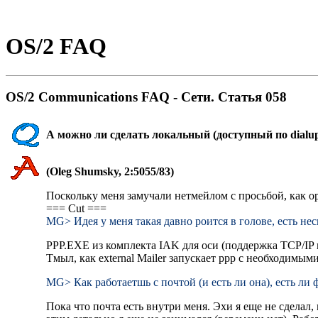
OS/2 FAQ
OS/2 Communications FAQ - Cети. Статья 058
А можно ли сделать локальный (доступный по dialup
(Oleg Shumsky, 2:5055/83)
Поскольку меня замучали нетмейлом с просьбой, как ор
=== Cut ===
MG> Идея y меня такая давно pоится в голове, есть н
PPP.EXE из комплекта IAK для оси (поддержка TCP/IP и
Тмыл, как external Mailer запускает ppp с необходимым
MG> Как pаботаетшь с почтой (и есть ли она), есть ли
Пока что почта есть внутри меня. Эхи я еще не сделал