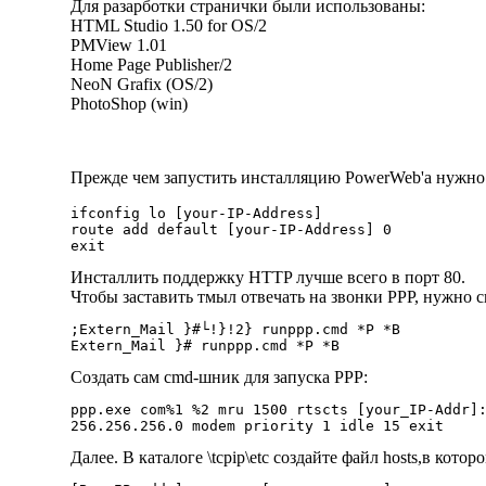
Для разарботки странички были использованы:
HTML Studio 1.50 for OS/2
PMView 1.01
Home Page Publisher/2
NeoN Grafix (OS/2)
PhotoShop (win)
Прежде чем запустить инсталляцию PowerWeb'а нужно 
ifconfig lo [your-IP-Address]

route add default [your-IP-Address] 0

Инсталлить поддержку HTTP лучше всего в порт 80.
Чтобы заставить тмыл отвечать на звонки PPP, нужно сп
;Extern_Mail }#└!}!2} runppp.cmd *P *B

Создать сам cmd-шник для запуска PPP:
ppp.exe com%1 %2 mru 1500 rtscts [your_IP-Addr]:
Далее. В каталоге \tcpip\etc создайте файл hosts,в котор