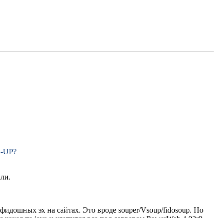
l-UP?
али.
фидошных эх на сайтах. Это вроде souper/Vsoup/fidosoup. Hо