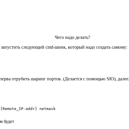
Чего надо делать?
запустить следующий cmd-шник, который надо создать самому:
ерва отрубить шаринг портов. (Делается с помощью SIO), далее, в
[Remote_IP-addr] netmask

ом будет