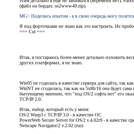
этим детально я еще не занимался (веремени нет). Рабо
(файл на бордах: os2www49.zip).
MG> Поделись опытом - я в свою очеpедь могy полется с
Я под форточками не знаю как это настроить. Hе пробо
=== Cut ===
Итак, я постараюсь более-менее детально изложить весь
других платформах, я не знаю.
Win95 не годилась в качестве сервера для сайта, так ка
WinNT не сгодилась, так как на 5x86/16 она будет сама 
бытующему мнению, что "под OS/2 софта нет" его оказ
TCP/IP 2.0.
Итак, набор, который есть у меня:
OS/2 Warp3 c TCP/IP 3.0 - в качестве ОС
PowerWeb Secure Server for OS/2 v.4.02r9 - в качестве 
Netscape Navigator/2 v.2.02 (rus)