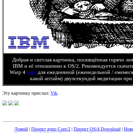
Добрая и светлая картинка, посвящённая горячо л
IBM и её отношению к OS/2. Рекомендуется скачать
Warp 4
logo
для ежедневной (еженедельной / ежемесяч
какой аптайм) двухсекундой медитации при 
Эту каpтинку пpислал:
Vik
.
Домой
|
Проект ядро Core/2
|
Проект OS/4 Download
|
Нов