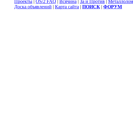
Проекты
|
OS/2 FAQ
|
Всячина
|
За и Против
|
Металлоло
Доска объявлений
|
Карта сайта
|
ПОИСК
|
ФОРУМ