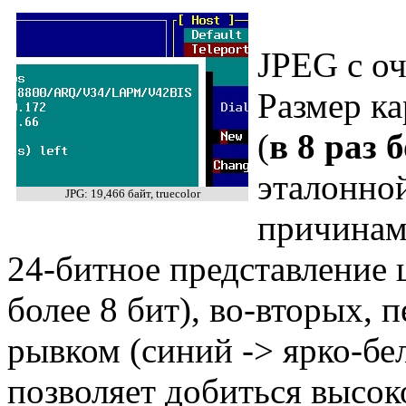
JPEG с оч
Размер к
(
в 8 раз 
эталонной
JPG: 19,466 байт, truecolor
причинам
24-битное представление ц
более 8 бит), во-вторых, 
рывком (синий -> ярко-бе
позволяет добиться высок