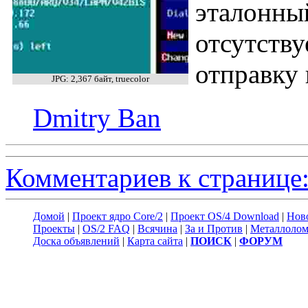
эталонный
отсутству
отправку 
JPG: 2,367 байт, truecolor
Dmitry Ban
Комментариев к странице:
Домой
|
Проект ядро Core/2
|
Проект OS/4 Download
|
Нов
Проекты
|
OS/2 FAQ
|
Всячина
|
За и Против
|
Металлоло
Доска объявлений
|
Карта сайта
|
ПОИСК
|
ФОРУМ