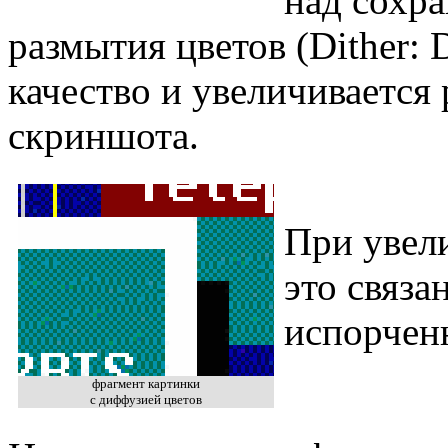
над сохр
размытия цветов (Dither: D
качество и увеличивается
скриншота.
При увел
это связа
испорчен
фрагмент картинки
с диффузией цветов