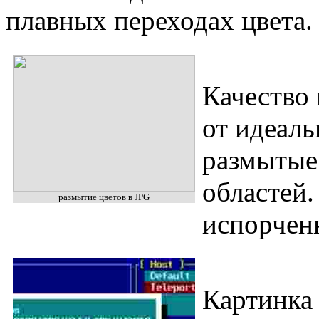
плавных переходах цвета.
Качество 
от идеал
размытые
областей.
размытие цветов в JPG
испорчен
Картинка 