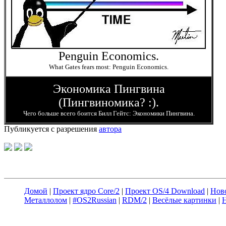
Penguin Economics.
What Gates fears most: Penguin Economics.
Экономика Пингвина
(Пингвиномика? :).
Чего больше всего боится Билл Гейтс: Экономики Пингвина.
Публикуется с разрешения
автора
Домой
|
Проект ядро Core/2
|
Проект OS/4 Download
|
Нов
Металлолом
|
#OS2Russian
|
RDM/2
|
Весёлые картинки
|
Н