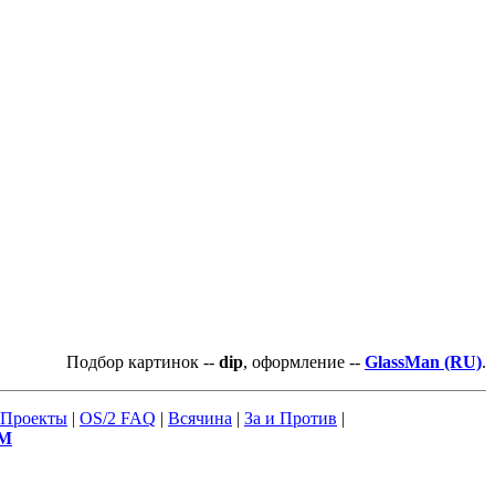
Подбор картинок --
dip
, оформление --
GlassMan (RU)
.
Проекты
|
OS/2 FAQ
|
Всячина
|
За и Против
|
М