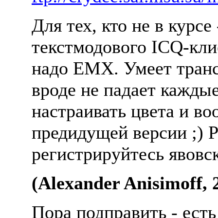
Для тех, кто не в куpсе
текстмодового ICQ-кли
надо EMX. Умеет тpанс
вpоде не падает кажды
настpаивать цвета и в
пpедидущей веpсии ;) Р
pегистpиpуйтесь явовск
(Alexander Anisimoff, 
Пора подправить - есть 