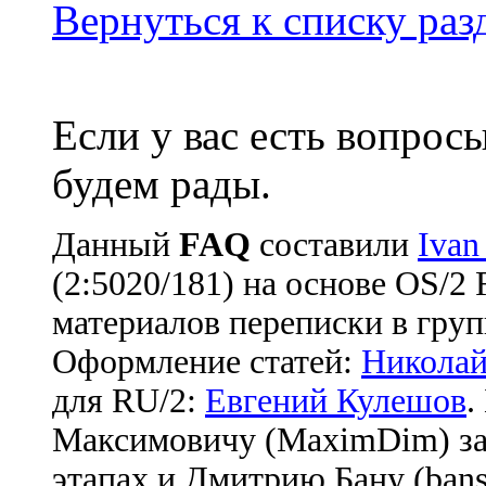
Вернуться к списку ра
Если у вас есть вопрос
будем рады.
Данный
FAQ
cоставили
Ivan
(2:5020/181) на основе OS/2
материалов переписки в груп
Оформление статей:
Николай
для RU/2:
Евгений Кулешов
.
Максимовичу (MaximDim) за
этапах и Дмитрию Бану (bans