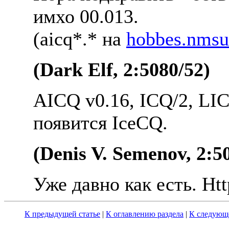
имхо 00.013.
(aicq*.* на
hobbes.nmsu
(Dark Elf, 2:5080/52)
AICQ v0.16, ICQ/2, LI
появится IceCQ.
(Denis V. Semenov, 2:5
Уже давно как есть. Htt
К предыдущей статье
|
К оглавлению раздела
|
К следующе