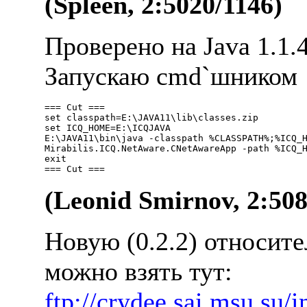
(Spleen, 2:5020/1146)
Пpовеpено на Java 1.1.4
Запускаю cmd`шником
=== Cut ===

set classpath=E:\JAVA11\lib\classes.zip

set ICQ_HOME=E:\ICQJAVA

E:\JAVA11\bin\java -classpath %CLASSPATH%;%ICQ_H
Mirabilis.ICQ.NetAware.CNetAwareApp -path %ICQ_H
exit

(Leonid Smirnov, 2:508
Hовую (0.2.2) относит
можно взять тут:
ftp://crydee.sai.msu.su