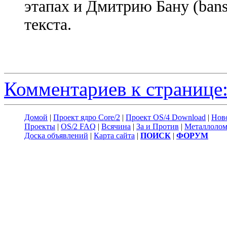
этапах и Дмитрию Бану (bans
текста.
Комментариев к странице:
Домой
|
Проект ядро Core/2
|
Проект OS/4 Download
|
Нов
Проекты
|
OS/2 FAQ
|
Всячина
|
За и Против
|
Металлоло
Доска объявлений
|
Карта сайта
|
ПОИСК
|
ФОРУМ