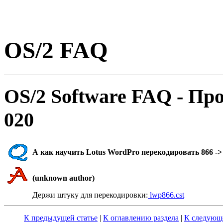
OS/2 FAQ
OS/2 Software FAQ - Пp
020
А как научить Lotus WordPro перекодировать 866 -
(unknown author)
Держи штуку для перекодировки:
lwp866.cst
К предыдущей статье
|
К оглавлению раздела
|
К следующе