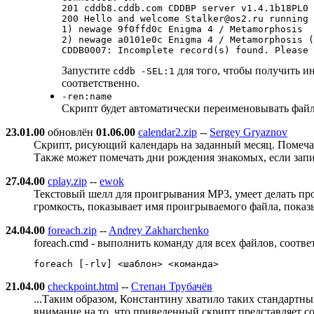
201 cddb8.cddb.com CDDBP server v1.4.1b18PL0 
200 Hello and welcome Stalker@os2.ru running 
1) newage 9f0ffd0c Enigma 4 / Metamorphosis

2) newage a0101e0c Enigma 4 / Metamorphosis (
Запустите
для того, чтобы получить и
cddb -SEL:1
соответственно.
-ren:name
Скрипт будет автоматически переименовывать фай
23.01.00
обновлён
01.06.00
calendar2.zip
--
Sergey Gryaznov
Скрипт, рисующий календарь на заданный месяц. Помечае
Также может помечать дни рождения знакомых, если зап
27.04.00
cplay.zip
--
ewok
Текстовый шелл для проигрывания MP3, умеет делать пpо
гpомкость, показывает имя пpоигpываемого файла, показ
24.04.00
foreach.zip
--
Andrey Zakharchenko
foreach.cmd - выполнить команду для всех файлов, соот
21.04.00
checkpoint.html
--
Степан Трубачёв
...Таким образом, Константину хватило таких стандартных
внимание на то, что приведенный скрипт представляет со