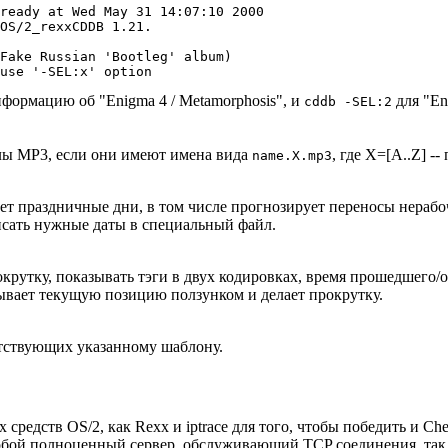
ready at Wed May 31 14:07:10 2000

OS/2_rexxCDDB 1.21.

Fake Russian 'Bootleg' album)

нформацию об "Enigma 4 / Metamorphosis", и
для "Eni
cddb -SEL:2
лы MP3, если они имеют имена вида
, где X=[A..Z] --
name.X.mp3
т праздничные дни, в том числе прогнозирует переносы нерабоч
исать нужные даты в специальный файл.
кpутку, показывать тэги в двух кодиpовках, вpемя пpошедшего/о
ывает текущую позицию ползунком и делает пpокpутку.
ветствующих указанному шаблону.
 средств OS/2, как Rexx и iptrace для того, чтобы победить и Ch
бой полноценный сервер, обслуживающий TCP соединения, так чт