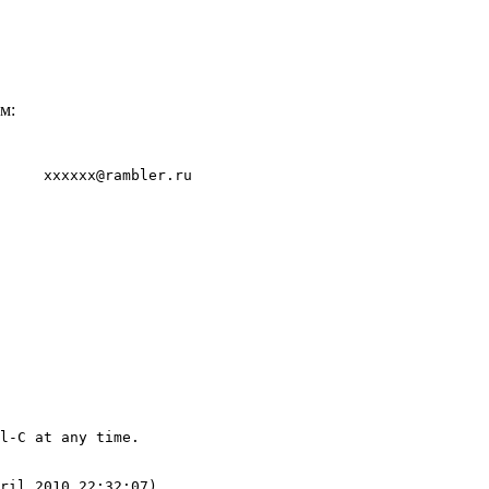
м:
     xxxxxx@rambler.ru

l-C at any time.
