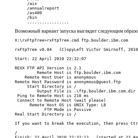
     /aix

     /annualreport

     /as400

     /bin

Возможный вариант запуска выглядит следующим образо
X:\rxFtpTree>rxFtpTree.cmd ftp.boulder.ibm.com

rxFtpTree v0.04   (C)opyLeft VicTor Smirnoff, 2010
Start: 22 April 2010 22:32:07

REXX FTP API Version is 2.1

         Remote Host is ftp.boulder.ibm.com

    Remote Host User is anonymous

Remote Host Password is anonymous@guest.ftp

     Start Directory is /

         Output File is .\ftp.boulder.ibm.com.dir

 Ping to Remote Host is 210 ms

 Connect to Remote Host (wait please)

      Remote Host OS is UNIX Type: L8

            FTP Mode is Passive

Real Start Directory is /

If you want to break the execution, then press Ctr
/
