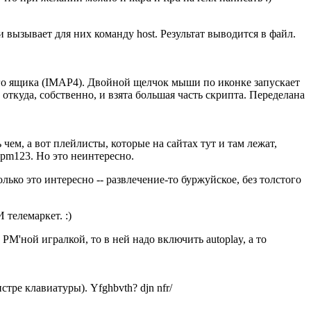
и вызывает для них команду host. Результат выводится в файл.
ого ящика (IMAP4). Двойной щелчок мыши по иконке запускает
, откуда, собственно, и взята большая часть скрипта. Переделана
 чем, а вот плейлисты, которые на сайтах тут и там лежат,
pm123. Но это неинтересно.
ько это интересно -- развлечение-то буржуйское, без толстого
 телемаркет. :)
PM'ной игралкой, то в ней надо включить autoplay, а то
ре клавиатуры). Yfghbvth? djn nfr/