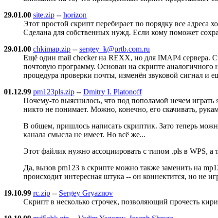
29.01.00
site.zip
--
horizon
Этот простой скрипт перебирает по порядку все адреса хо
Сделана для собственных нужд. Если кому поможет сохран
29.01.00
chkimap.zip
--
sergey_k@prtb.com.ru
Ещё один mail checker на REXX, но для IMAP4 сервера. 
почтовую программу. Основан на скрипте аналогичного н
процедура проверки почты, изменён звуковой сигнал и ещ
01.12.99
pm123pls.zip
--
Dmitry I. Platonoff
Почему-то выяснилось, что под пополамой нечем играть sho
никто не понимает. Можно, конечно, его скачивать, рук
В общем, пришлось написать скриптик. Зато теперь можно 
канала смысла не имеет. Но всё же...
Этот файлик нужно ассоциировать с типом .pls в WPS, а т
Да, вызов pm123 в скрипте можно также заменить на mp123 
происходит интересная штука -- он коннектится, но не игр
19.10.99
rc.zip
--
Sergey Gryaznov
Скрипт в несколько строчек, позволяющий прочесть кирил