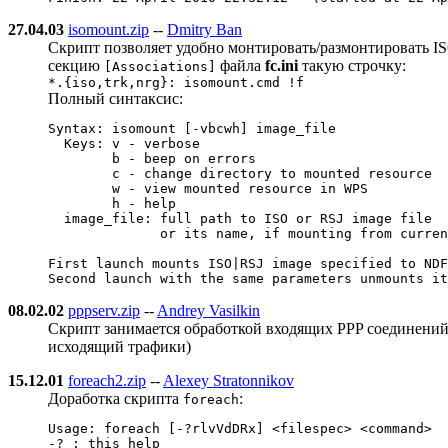
27.04.03
isomount.zip
--
Dmitry Ban
Скрипт позволяет удобно монтировать/размонтировать I
секцию
файла
fc.ini
такую строчку:
[Associations]
*.{iso,trk,nrg}: isomount.cmd !f
Полный синтаксис:
Syntax: isomount [-vbcwh] image_file

  Keys: v - verbose

        b - beep on errors

        c - change directory to mounted resource

        w - view mounted resource in WPS

        h - help

  image_file: full path to ISO or RSJ image file

              or its name, if mounting from curren
First launch mounts ISO|RSJ image specified to NDF
08.02.02
pppserv.zip
--
Andrey Vasilkin
Скрипт занимается обработкой входящих PPP соединений 
исходящий трафики)
15.12.01
foreach2.zip
--
Alexey Stratonnikov
Доработка скрипта
:
foreach
Usage: foreach [-?rlvVdDRx] <filespec> <command>

-? : this help
