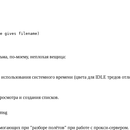
e gives filename)

ьма, по-моему, неплохая вещица:
и использования системного времени (цвета для IDLE тредов отл
росмотра и создания списков.
.msg
могающих при "разборе полётов" при работе с прокси-сервером.