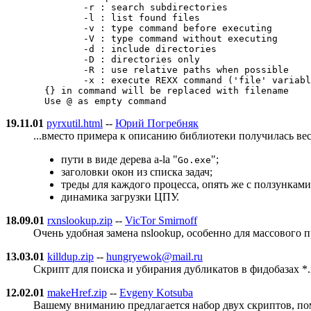
         -r : search subdirectories

         -l : list found files

         -v : type command before executing

         -V : type command without executing

         -d : include directories

         -D : directories only

         -R : use relative paths when possible

         -x : execute REXX command ('file' variabl
  {} in command will be replaced with filename

19.11.01
pyrxutil.html
--
Юрий Погребняк
...вместо примера к описанию библиотеки получилась вес
пути в виде дерева a-la "
";
Go.exe
заголовки окон из списка задач;
треды для каждого процесса, опять же с ползункам
динамика загрузки ЦПУ.
18.09.01
rxnslookup.zip
--
VicTor Smirnoff
Очень удобная замена nslookup, особенно для массового п
13.03.01
killdup.zip
--
hungryewok@mail.ru
Скрипт для поиска и убирания дубликатов в фидобазах *
12.02.01
makeHref.zip
--
Evgeny Kotsuba
Вашему вниманию предлагается набор двух скриптов, по