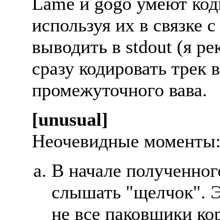
Lame и gogo умеют коди
используя их в связке 
выводить в stdout (я р
сразу кодировать трек 
промежуточного вава.
[unusual]
Hеочевидные моменты
В начале полученно
слышать "щелчок". Эт
не все паковщики ко