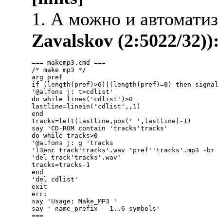
1. А можно и автоматиз
Zavalskov (2:5022/32))
=== makemp3.cmd ===

/* make mp3 */

arg pref

if (length(pref)>6)|(length(pref)=0) then signal
'@alfons j: t>cdlist'

do while lines('cdlist')>0

lastline=linein('cdlist',,1)

end

tracks=left(lastline,pos(' ',lastline)-1)

say 'CD-ROM contain 'tracks'tracks'

do while tracks>0

'@alfons j: g 'tracks

'l3enc track'tracks'.wav 'pref''tracks'.mp3 -br 
'del track'tracks'.wav'

tracks=tracks-1

end

'del cdlist'

exit

err:

say 'Usage: Make_MP3 
'

say ' name_prefix - 1..6 symbols'
