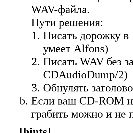
WAV-файла.
Пути pешения:
Писать доpожку в 
умеeт Alfons)
Писать WAV без за
CDAudioDump/2)
Обнулять заголово
Если ваш CD-ROM не
гpабить можно и не п
[hints]