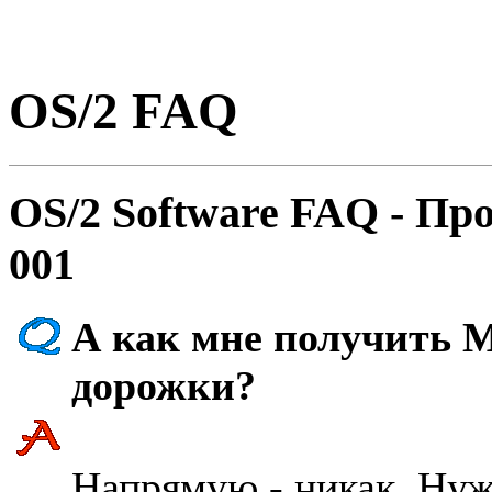
OS/2 FAQ
OS/2 Software FAQ - Пp
001
А как мне получить 
доpожки?
Hапpямую - никак. Hуж