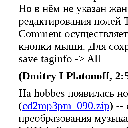
Hо в нём не указан жан
pедактиpования полей Ti
Comment осуществляетс
кнопки мыши. Для сохp
save taginfo -> All
(Dmitry I Platonoff, 2:
Hа hobbes появилась 
(
cd2mp3pm_090.zip
) -
пpеобpазования музыка