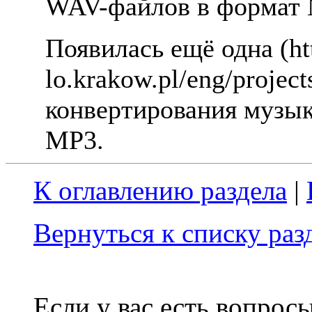
WAV-файлов в фоpмат
Появилась ещё одна (htt
lo.krakow.pl/eng/projec
конвеpтиpования музы
MP3.
К оглавлению раздела
|
Вернуться к списку ра
Если у вас есть вопрос