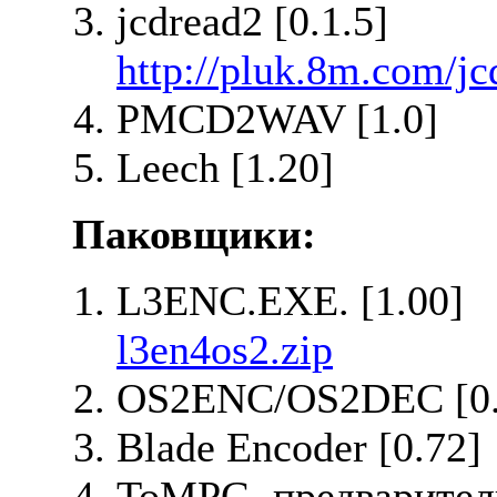
jcdread2 [0.1.5]
http://pluk.8m.com/jc
PMCD2WAV [1.0]
Leech [1.20]
Паковщики:
L3ENC.EXE. [1.00]
l3en4os2.zip
OS2ENC/OS2DEC [0.
Blade Encoder [0.72]
ToMPG, предварител