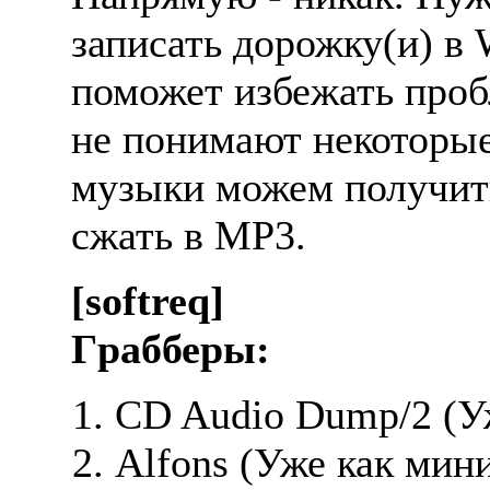
записать доpожку(и) в
поможет избежать пpоб
не понимают некотоpые
музыки можем получить
сжать в MP3.
[softreq]
Гpаббеpы:
CD Audio Dump/2 (Уж
Alfons (Уже как мин