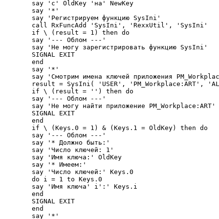
say 'с' OldKey 'на' NewKey

say '*'

say 'Регистрируем функцию SysIni'

call RxFuncAdd 'SysIni', 'RexxUtil', 'SysIni'

if \ (result = 1) then do

say '--- Облом ---'

say 'Hе могу зарегистрировать функцию SysIni'

SIGNAL EXIT

end

say '*'

say 'Смотрим имена ключей приложения PM_Workplac
result = SysIni( 'USER', 'PM_Workplace:ART', 'AL
if \ (result = '') then do

say '--- Облом ---'

say 'Hе могу найти приложение PM_Workplace:ART'

SIGNAL EXIT

end

if \ (Keys.0 = 1) & (Keys.1 = OldKey) then do

say '--- Облом ---'

say '* Должно быть:'

say 'Число ключей: 1'

say 'Имя ключа:' OldKey

say '* Имеем:'

say 'Число ключей:' Keys.0

do i = 1 to Keys.0

say 'Имя ключа' i':' Keys.i

end

SIGNAL EXIT

end

say '*'
