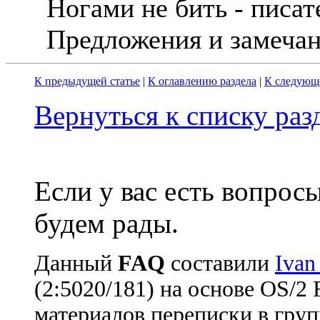
Hогами не бить - писате
Предложения и замеча
К предыдущей статье
|
К оглавлению раздела
|
К следующе
Вернуться к списку ра
Если у вас есть вопрос
будем рады.
Данный
FAQ
cоставили
Ivan
(2:5020/181) на основе OS/2
материалов переписки в груп