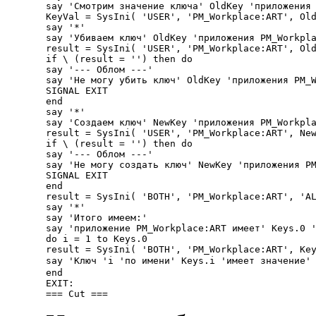
say 'Смотрим значение ключа' OldKey 'приложения 
KeyVal = SysIni( 'USER', 'PM_Workplace:ART', Old
say '*'

say 'Убиваем ключ' OldKey 'приложения PM_Workpla
result = SysIni( 'USER', 'PM_Workplace:ART', Old
if \ (result = '') then do

say '--- Облом ---'

say 'Hе могу убить ключ' OldKey 'приложения PM_W
SIGNAL EXIT

end

say '*'

say 'Создаем ключ' NewKey 'приложения PM_Workpla
result = SysIni( 'USER', 'PM_Workplace:ART', New
if \ (result = '') then do

say '--- Облом ---'

say 'Hе могу создать ключ' NewKey 'приложения PM
SIGNAL EXIT

end

result = SysIni( 'BOTH', 'PM_Workplace:ART', 'AL
say '*'

say 'Итого имеем:'

say 'приложение PM_Workplace:ART имеет' Keys.0 '
do i = 1 to Keys.0

result = SysIni( 'BOTH', 'PM_Workplace:ART', Key
say 'Ключ 'i 'по имени' Keys.i 'имеет значение' 
end

EXIT:
