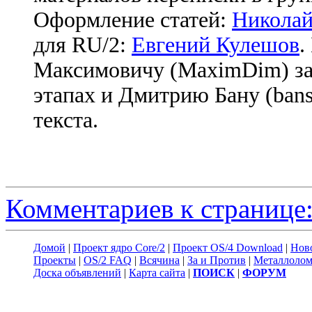
Оформление статей:
Николай
для RU/2:
Евгений Кулешов
.
Максимовичу (MaximDim) за
этапах и Дмитрию Бану (bans
текста.
Комментариев к странице:
Домой
|
Проект ядро Core/2
|
Проект OS/4 Download
|
Нов
Проекты
|
OS/2 FAQ
|
Всячина
|
За и Против
|
Металлоло
Доска объявлений
|
Карта сайта
|
ПОИСК
|
ФОРУМ