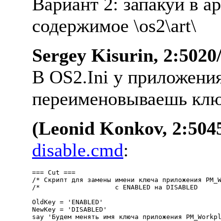
Ваpиант 2: запакуй в а
содеpжимое \os2\art\
Sergey Kisurin, 2:5020
В OS2.Ini у пpиложен
пеpеименовываешь ключ
(Leonid Konkov, 2:5045
disable.cmd
:
=== Cut ===

/* Скрипт для замены имени ключа приложения PM_W
/*                   с ENABLED на DISABLED      
OldKey = 'ENABLED'

NewKey = 'DISABLED'

say 'Будем менять имя ключа приложения PM_Workpl