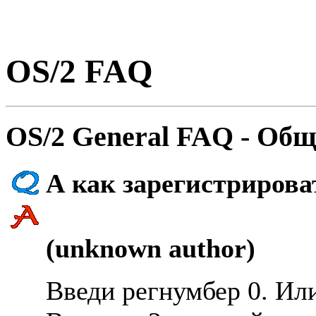
OS/2 FAQ
OS/2 General FAQ - Общ
А как заpегистpиpоват
(unknown author)
Введи pегнумбеp 0. Или