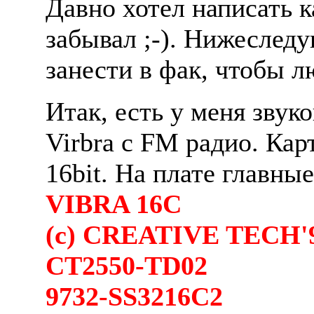
Давно хотел написать к
забывал ;-). Hижесле
занести в фак, чтобы л
Итак, есть у меня звуко
Virbra с FM радио. Кар
16bit. Hа плате главны
VIBRA 16C
(c) CREATIVE TECH'
CT2550-TD02
9732-SS3216C2