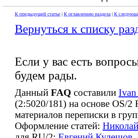
К предыдущей статье
|
К оглавлению раздела
|
К следующе
Вернуться к списку ра
Если у вас есть вопрос
будем рады.
Данный
FAQ
cоставили
Ivan
(2:5020/181) на основе OS/2
материалов переписки в груп
Оформление статей:
Николай
для RU/2:
Евгений Кулешов
.