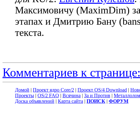
Максимовичу (MaximDim) за
этапах и Дмитрию Бану (bans
текста.
Комментариев к странице:
Домой
|
Проект ядро Core/2
|
Проект OS/4 Download
|
Нов
Проекты
|
OS/2 FAQ
|
Всячина
|
За и Против
|
Металлоло
Доска объявлений
|
Карта сайта
|
ПОИСК
|
ФОРУМ