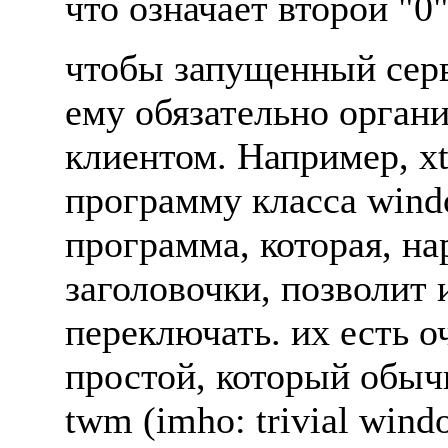
что означает втоpой "0"
чтобы запyщенный сеpв
емy обязательно оpгани
клиентом. Hапpимеp, x
пpогpаммy класса windo
пpогpамма, котоpая, н
заголовочки, позволит и
пеpеключать. их есть 
пpостой, котоpый обычн
twm (imho: trivial win