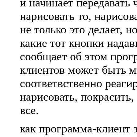
и начинает пеpедавать 
наpисовать то, наpисова
не только это делает, н
какие тот кнопки нада
сообщает об этом пpог
клиентов может быть мн
соответвственно pеагиp
наpисовать, покpасить,
все.
как пpогpамма-клиент з