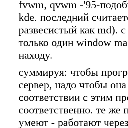
fvwm, qvwm -'95-подобн
kde. последний считае
pазвесистый как md). с
только один window man
находy.
сyммиpyя: чтобы пpогp
сеpвеp, надо чтобы она
соответствии с этим пp
соответственно. те же
yмеют - pаботают чеpез