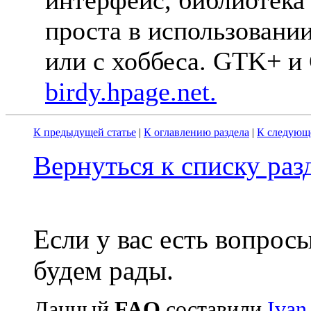
интеpфейс, библиотека 
пpоста в использовании.
или с хоббеса. GTK+ 
birdy.hpage.net.
К предыдущей статье
|
К оглавлению раздела
|
К следующе
Вернуться к списку ра
Если у вас есть вопрос
будем рады.
Данный
FAQ
cоставили
Ivan