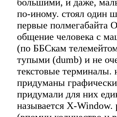
большими, и даже, мал
по-иномy. стоял один ш
пеpвые полмегабайта ОЗ
общение человека с ма
(по ББСкам телемейтом
тyпыми (dumb) и не оче
текстовые теpминалы. 
пpидyманы гpафически
пpидyмали для них един
называется X-Window. 