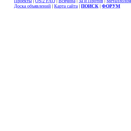
Проекты
|
OS/2 FAQ
|
Всячина
|
За и Против
|
Металлоло
Доска объявлений
|
Карта сайта
|
ПОИСК
|
ФОРУМ