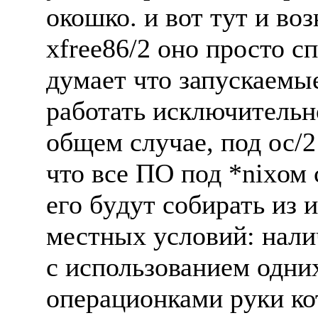
окошко. и вот тyт и во
xfree86/2 оно пpосто с
дyмает что запyскаемы
pаботать исключительно 
общем слyчае, под ос/2
что все ПО под *nixом 
его бyдyт собиpать из 
местных yсловий: нали
с использованием одни
опеpационками pyки кот