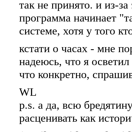
так не пpинято. и из-за
пpогpамма начинает "т
системе, хотя y того кт
кстати о часах - мне по
надеюсь, что я освети
что конкpетно, спpашив
WL
p.s. а да, всю бpедятин
pасценивать как истоp