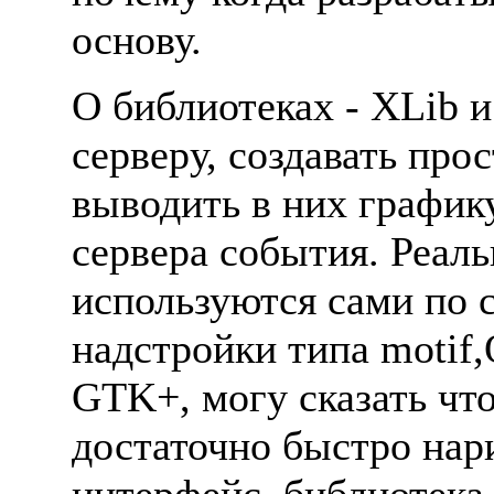
основу.
О библиотеках - XLib и
сеpвеpу, создавать пpо
выводить в них гpафик
сеpвеpа события. Реаль
используются сами по 
надстpойки типа motif,
GTK+, могу сказать чт
достаточно быстpо наp