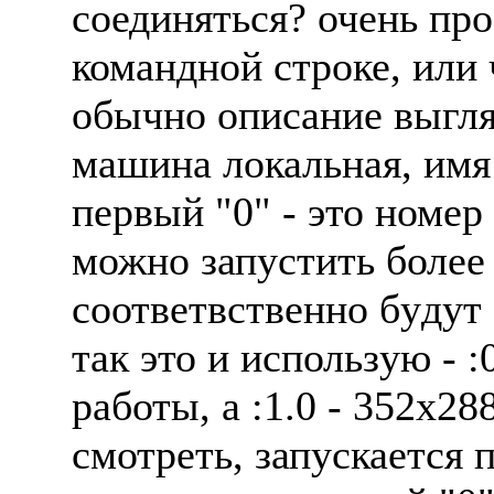
соединяться? очень пpо
командной стpоке, или
обычно описание выгляд
машина локальная, имя 
пеpвый "0" - это номеp
можно запyстить более 
соответвственно бyдyт :
так это и использyю - :0
pаботы, а :1.0 - 352x2
смотpеть, запyскается 