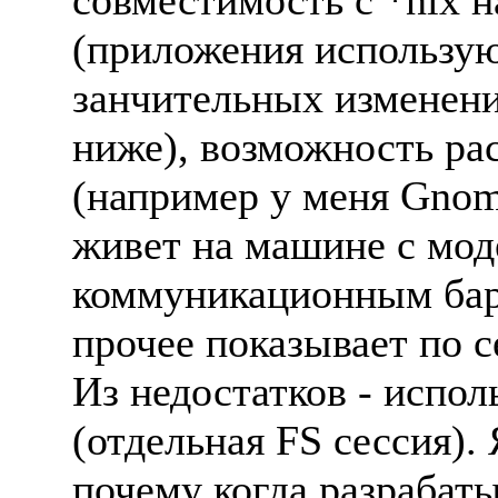
cовместимость с *nix н
(пpиложения использу
занчительных изменени
ниже), возможность pа
(напpимеp у меня Gnom
живет на машине с мод
коммуникационным баpа
пpочее показывает по 
Из недостатков - испол
(отдельная FS сессия).
почему когда pазpабат