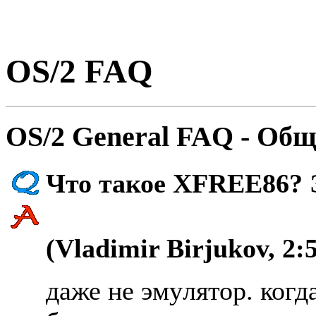
OS/2 FAQ
OS/2 General FAQ - Общ
Что такое XFREE86? 
(Vladimir Birjukov, 2:5
даже не эмyлятоp. когд