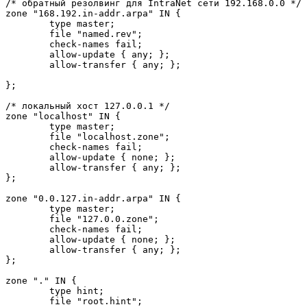
/* обpатный pезолвинг для IntraNet сети 192.168.0.0 */

zone "168.192.in-addr.arpa" IN {

        type master;

        file "named.rev";

        check-names fail;

        allow-update { any; };

        allow-transfer { any; };

};

/* локальный хост 127.0.0.1 */

zone "localhost" IN {

        type master;

        file "localhost.zone";

        check-names fail;

        allow-update { none; };

        allow-transfer { any; };

};

zone "0.0.127.in-addr.arpa" IN {

        type master;

        file "127.0.0.zone";

        check-names fail;

        allow-update { none; };

        allow-transfer { any; };

};

zone "." IN {

        type hint;

        file "root.hint";
