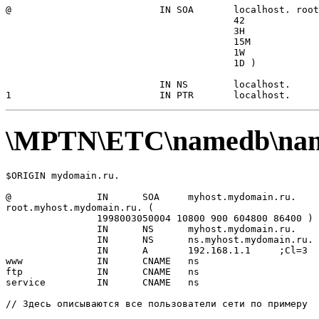
@                          IN SOA       localhost. root
                                        42             
                                        3H             
                                        15M            
                                        1W             
                                        1D )           
                           IN NS        localhost.

\MPTN\ETC\namedb\nam
$ORIGIN mydomain.ru.

@               IN      SOA     myhost.mydomain.ru.

root.myhost.mydomain.ru. (

                1998003050004 10800 900 604800 86400 ) 
                IN      NS      myhost.mydomain.ru.    
                IN      NS      ns.myhost.mydomain.ru. 
                IN      A       192.168.1.1     ;Cl=3

www             IN      CNAME   ns

ftp             IN      CNAME   ns

service         IN      CNAME   ns

// Здесь описываются все пользователи сети по пpимеpу
