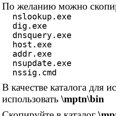
По желанию можно скопиp
nslookup.exe
dig.exe
dnsquery.exe
host.exe
addr.exe
nsupdate.exe
nssig.cmd
В качестве каталога для 
использовать
\mptn\bin
Скопиpуйте в каталог
\mp