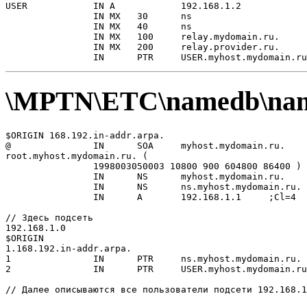
USER            IN A            192.168.1.2

                IN MX   30      ns

                IN MX   40      ns

                IN MX   100     relay.mydomain.ru.

                IN MX   200     relay.provider.ru.

\MPTN\ETC\namedb\nam
$ORIGIN 168.192.in-addr.arpa.

@               IN      SOA     myhost.mydomain.ru.

root.myhost.mydomain.ru. (

                1998003050003 10800 900 604800 86400 ) 
                IN      NS      myhost.mydomain.ru.    
                IN      NS      ns.myhost.mydomain.ru. 
                IN      A       192.168.1.1     ;Cl=4

// Здесь подсеть

192.168.1.0

$ORIGIN

1.168.192.in-addr.arpa.

1               IN      PTR     ns.myhost.mydomain.ru. 
2               IN      PTR     USER.myhost.mydomain.ru
// Далее описываются все пользователи подсети 192.168.1