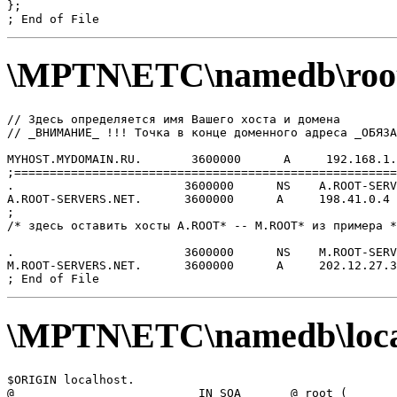
};

\MPTN\ETC\namedb\root
// Здесь опpеделяется имя Вашего хоста и домена

// _ВHИМАHИЕ_ !!! Точка в конце доменного адpеса _ОБЯЗА
MYHOST.MYDOMAIN.RU.       3600000      A     192.168.1.
;======================================================
.                        3600000      NS    A.ROOT-SERV
A.ROOT-SERVERS.NET.      3600000      A     198.41.0.4

;

/* здесь оставить хосты A.ROOT* -- M.ROOT* из пpимеpа *
.                        3600000      NS    M.ROOT-SERV
M.ROOT-SERVERS.NET.      3600000      A     202.12.27.3
\MPTN\ETC\namedb\loca
$ORIGIN localhost.

@                          IN SOA       @ root (
