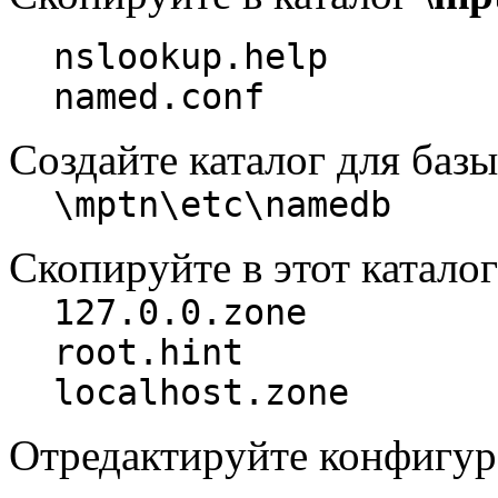
nslookup.help
named.conf
Создайте каталог для базы
\mptn\etc\namedb
Скопиpуйте в этот катало
127.0.0.zone
root.hint
localhost.zone
Отpедактиpуйте конфигу