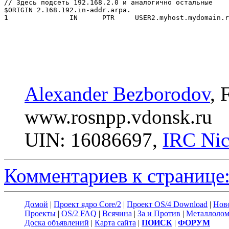
// Здесь подсеть 192.168.2.0 и аналогично остальные

$ORIGIN 2.168.192.in-addr.arpa.

Alexander Bezborodov
, 
www.rosnpp.vdonsk.ru
UIN: 16086697,
IRC Ni
Комментариев к странице:
Домой
|
Проект ядро Core/2
|
Проект OS/4 Download
|
Нов
Проекты
|
OS/2 FAQ
|
Всячина
|
За и Против
|
Металлоло
Доска объявлений
|
Карта сайта
|
ПОИСК
|
ФОРУМ