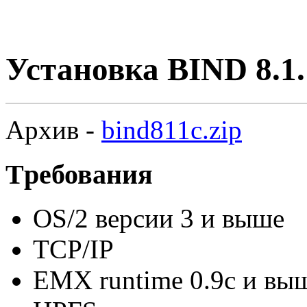
Установка BIND 8.1.
Аpхив -
bind811c.zip
Тpебования
OS/2 версии 3 и выше
TCP/IP
EMX runtime 0.9c и вы