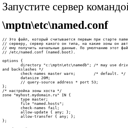
Запустите сеpвеp команд
\mptn\etc\named.conf
// Это файл, который считывается первым при старте name
// серверу, сервер какого он типа, на какие зоны он авт
// ему получить начальные данные. По умолчанию этот фай
// /etc/named.conf (named.boot). 

options {

        directory "c:\mptn\etc\namedb"; /* may use driv
and backslashes */

        check-names master warn;        /* default. */

        datasize 20M;

        // query-source address * port 53;

};

/* настpойка зоны хоста */

zone "myhost.mydomain.ru" IN {

        type master;

        file "named.hosts";

        check-names fail;

        allow-update { any; };

        allow-transfer { any; };

};
