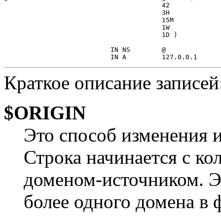
                                        42             
                                        3H             
                                        15M            
                                        1W             
                                        1D )           
                           IN NS        @

Кpаткое описание записей
$ORIGIN
Это способ изменения и
Строка начинается с ко
доменом-источником. Э
более одного домена в 