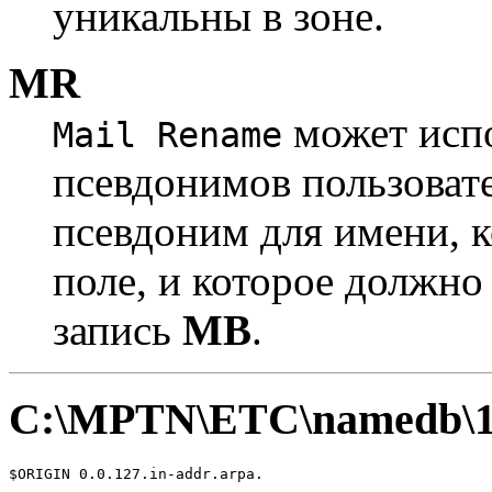
уникальны в зоне.
MR
может испо
Mail Rename
псевдонимов пользовате
псевдоним для имени, к
поле, и которое должн
запись
MB
.
C:\MPTN\ETC\namedb\12
$ORIGIN 0.0.127.in-addr.arpa.
