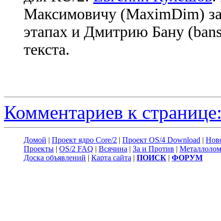
Максимовичу (MaximDim) за
этапах и Дмитрию Бану (bans
текста.
Комментариев к странице:
Домой
|
Проект ядро Core/2
|
Проект OS/4 Download
|
Нов
Проекты
|
OS/2 FAQ
|
Всячина
|
За и Против
|
Металлоло
Доска объявлений
|
Карта сайта
|
ПОИСК
|
ФОРУМ