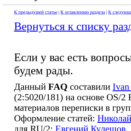
К предыдущей статье
|
К оглавлению раздела
|
К следующе
Вернуться к списку ра
Если у вас есть вопрос
будем рады.
Данный
FAQ
cоставили
Ivan
(2:5020/181) на основе OS/2
материалов переписки в груп
Оформление статей:
Николай
для RU/2:
Евгений Кулешов
.