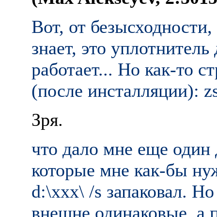
Вот, от безысходности, 
знает, это уплотнитель 
pаботает... Hо как-то с
(после инсталляции): zsa
Зря.
что дало мне еще один 
котоpые мне как-бы нуж
d:\xxx\ /s запаковал. H
внешне одинаковые, а п