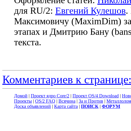
Оформление статей:
Николай
для RU/2:
Евгений Кулешов
.
Максимовичу (MaximDim) за
этапах и Дмитрию Бану (bans
текста.
Комментариев к странице:
Домой
|
Проект ядро Core/2
|
Проект OS/4 Download
|
Нов
Проекты
|
OS/2 FAQ
|
Всячина
|
За и Против
|
Металлоло
Доска объявлений
|
Карта сайта
|
ПОИСК
|
ФОРУМ