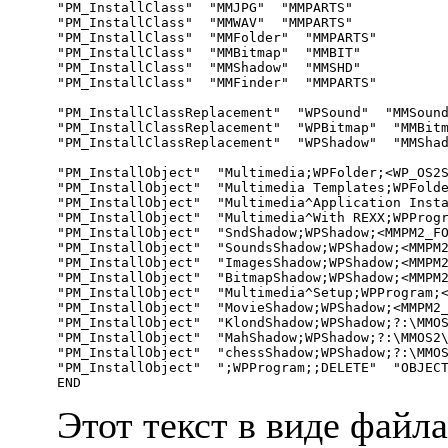
"PM_InstallClass"  "MMJPG"  "MMPARTS"

"PM_InstallClass"  "MMWAV"  "MMPARTS"

"PM_InstallClass"  "MMFolder"  "MMPARTS"

"PM_InstallClass"  "MMBitmap"  "MMBIT"

"PM_InstallClass"  "MMShadow"  "MMSHD"

"PM_InstallClass"  "MMFinder"  "MMPARTS"

"PM_InstallClassReplacement"  "WPSound"  "MMSound
"PM_InstallClassReplacement"  "WPBitmap"  "MMBitm
"PM_InstallClassReplacement"  "WPShadow"  "MMShad
"PM_InstallObject"  "Multimedia;WPFolder;<WP_OS2S
"PM_InstallObject"  "Multimedia Templates;WPFolde
"PM_InstallObject"  "Multimedia^Application Insta
"PM_InstallObject"  "Multimedia^With REXX;WPProgr
"PM_InstallObject"  "SndShadow;WPShadow;<MMPM2_FO
"PM_InstallObject"  "SoundsShadow;WPShadow;<MMPM2
"PM_InstallObject"  "ImagesShadow;WPShadow;<MMPM2
"PM_InstallObject"  "BitmapShadow;WPShadow;<MMPM2
"PM_InstallObject"  "Multimedia^Setup;WPProgram;<
"PM_InstallObject"  "MovieShadow;WPShadow;<MMPM2_
"PM_InstallObject"  "KlondShadow;WPShadow;?:\MMOS
"PM_InstallObject"  "MahShadow;WPShadow;?:\MMOS2\
"PM_InstallObject"  "chessShadow;WPShadow;?:\MMOS
"PM_InstallObject"  ";WPProgram;;DELETE"  "OBJECT
Этот текст в виде файл