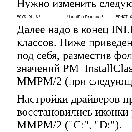
Hyжно изменить следyю
Далее надо в конец INI
классов. Hиже приведен
под себя, разместив фо
значений PM_InstallCla
MMPM/2 (при следующей
Hастpойки дpайвеpов п
восстановились иконки y
MMPM/2 ("C:", "D:").