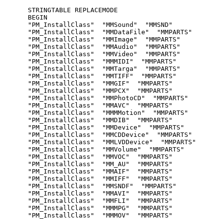
STRINGTABLE REPLACEMODE

BEGIN

"PM_InstallClass"  "MMSound"  "MMSND"

"PM_InstallClass"  "MMDataFile"  "MMPARTS"

"PM_InstallClass"  "MMImage"  "MMPARTS"

"PM_InstallClass"  "MMAudio"  "MMPARTS"

"PM_InstallClass"  "MMVideo"  "MMPARTS"

"PM_InstallClass"  "MMMIDI"  "MMPARTS"

"PM_InstallClass"  "MMTarga"  "MMPARTS"

"PM_InstallClass"  "MMTIFF"  "MMPARTS"

"PM_InstallClass"  "MMGIF"  "MMPARTS"

"PM_InstallClass"  "MMPCX"  "MMPARTS"

"PM_InstallClass"  "MMPhotoCD"  "MMPARTS"

"PM_InstallClass"  "MMAVC"  "MMPARTS"

"PM_InstallClass"  "MMMMotion"  "MMPARTS"

"PM_InstallClass"  "MMDIB"  "MMPARTS"

"PM_InstallClass"  "MMDevice"  "MMPARTS"

"PM_InstallClass"  "MMCDDevice"  "MMPARTS"

"PM_InstallClass"  "MMLVDDevice"  "MMPARTS"

"PM_InstallClass"  "MMVolume"  "MMPARTS"

"PM_InstallClass"  "MMVOC"  "MMPARTS"

"PM_InstallClass"  "MM_AU"  "MMPARTS"

"PM_InstallClass"  "MMAIF"  "MMPARTS"

"PM_InstallClass"  "MMIFF"  "MMPARTS"

"PM_InstallClass"  "MMSNDF"  "MMPARTS"

"PM_InstallClass"  "MMAVI"  "MMPARTS"

"PM_InstallClass"  "MMFLI"  "MMPARTS"

"PM_InstallClass"  "MMMPG"  "MMPARTS"

"PM_InstallClass"  "MMMOV"  "MMPARTS"
