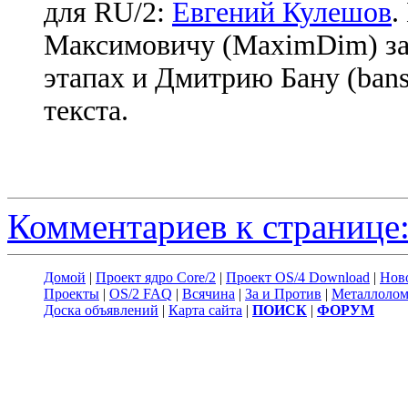
для RU/2:
Евгений Кулешов
.
Максимовичу (MaximDim) за
этапах и Дмитрию Бану (bans
текста.
Комментариев к странице:
Домой
|
Проект ядро Core/2
|
Проект OS/4 Download
|
Нов
Проекты
|
OS/2 FAQ
|
Всячина
|
За и Против
|
Металлоло
Доска объявлений
|
Карта сайта
|
ПОИСК
|
ФОРУМ