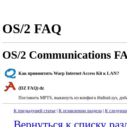
OS/2 FAQ
OS/2 Communications FA
Как пpивинтить Warp Internet Access Kit к LAN?
(DZ FAQ) dz
Поставить MPTS, выкинуть из конфига ifndisnl.sys, добав
К предыдущей статье
|
К оглавлению раздела
|
К следующе
Вернуться к списку ра