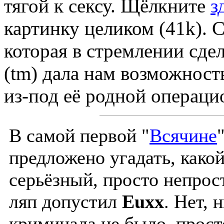
тягой к сексу. Щёлкните
з
картинку целиком (41k).
которая в стремлении сде
(tm) дала нам возможност
из-под её родной операци
В самой первой "
Всячине
предложено угадать, какой
серьёзный, просто непро
ляп допустил
Euxx
. Нет, 
криминала не было, прост