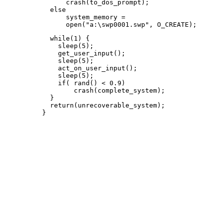
      crash(to_dos_prompt);

  else

      system_memory = 

  while(1) {

    sleep(5);

    get_user_input();

    sleep(5);

    act_on_user_input();

    sleep(5);

    if( rand() < 0.9)

        crash(complete_system);

  }

  return(unrecoverable_system);
