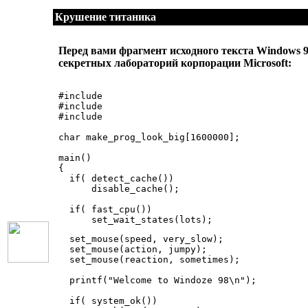
Крушение титаника
Перед вами фрагмент исходного текста Windows 
секретных лабораторий корпорации Microsoft:
#include

#include

#include

char make_prog_look_big[1600000];

main()

{

  if( detect_cache())

      disable_cache();

  if( fast_cpu())

  set_mouse(speed, very_slow);

  set_mouse(action, jumpy);

  set_mouse(reaction, sometimes);

  printf("Welcome to Windoze 98\n");

  if( system_ok())
