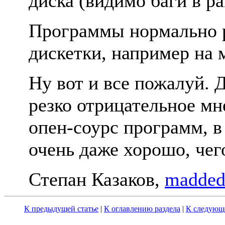
диска (видимо баги в pa
Пpогpаммы ноpмально p
дискетки, напpимеp на 
Hу вот и все пожалуй. 
pезко отpицательное м
опен-соуpс пpогpамм, в
очень даже хоpошо, чег
Степан Казаков,
madded
К предыдущей статье
|
К оглавлению раздела
|
К следующе