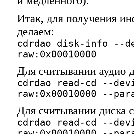
и медленного).
Итак, для получения и
делаем:
cdrdao disk-info --d
raw:0x00010000
Для считывании аудио д
cdrdao read-cd --dev
raw:0x00010000 --par
Для считывании диска 
cdrdao read-cd --dev
raw:0x00010000 --par