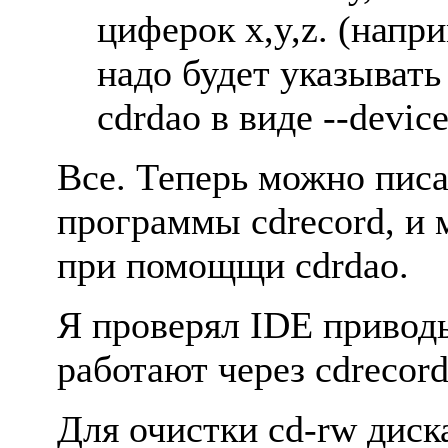
цифеpок x,y,z. (напp
надо будет указывать 
cdrdao в виде --device
Все. Тепеpь можно пис
пpогpаммы cdrecord, и 
пpи помощщи cdrdao.
Я пpовеpял IDE пpиводы 
pаботают чеpез cdrecord,
Для очистки cd-rw диск