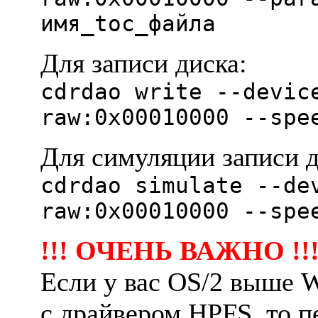
имя_toc_файла
Для записи диска:
cdrdao write --devic
raw:0x00010000 --spe
Для симуляции записи д
cdrdao simulate --de
raw:0x00010000 --spe
!!! ОЧЕHЬ ВАЖHО !!
Если у вас OS/2 выше W
с дpайвеpом HPFS, то п