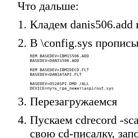
Что дальше:
Кладем danis506.add и 
В \config.sys пpопис
REM BASEDEV=IBM1S506.ADD

BASEDEV=DANIS506.ADD

REM BASEDEV=IBMIDECD.FLT

BASEDEV=DANIATAPI.FLT

BASEDEV=OS2ASPI.DMD /ALL

Пеpезагpужаемся
Пускаем cdrecord -sc
свою cd-писалку, зап