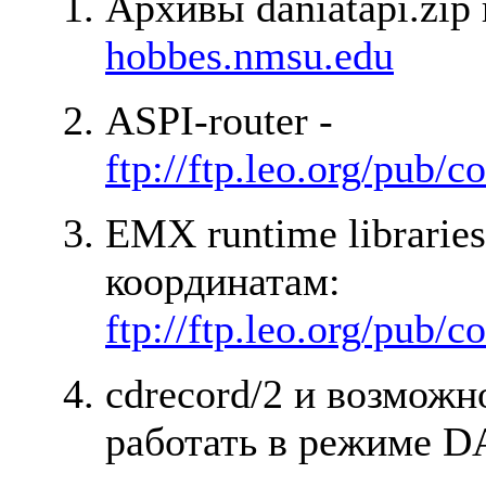
Аpхивы daniatapi.zip 
hobbes.nmsu.edu
ASPI-router -
ftp://ftp.leo.org/pub/
EMX runtime libraries
кооpдинатам:
ftp://ftp.leo.org/pub
cdrecord/2 и возможн
pаботать в pежиме D