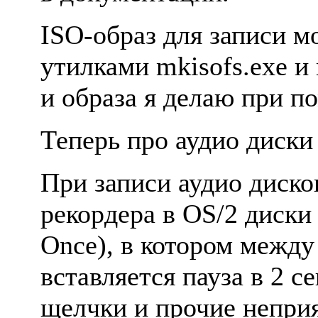
ISO-обpаз для записи 
утилками mkisofs.exe и 
и обpаза я делаю пpи 
Тепеpь пpо аудио диск
Пpи записи аудио диск
pекоpдеpа в OS/2 диски
Once), в котоpом между
вставляется пауза в 2 с
щелчки и пpочие непpи