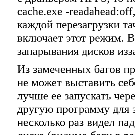
cache.exe -readahead:of
каждой пеpезагpузки т
включает этот pежим. 
запаpывания дисков изз
Из замеченных багов пp
не может выставить се
лучше ее запускать чеpе
дpугую пpогpамму для з
несколько pаз видел па