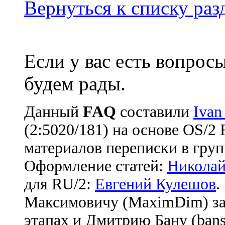
Вернуться к списку ра
Если у вас есть вопрос
будем рады.
Данный
FAQ
cоставили
Ivan
(2:5020/181) на основе OS/2
материалов переписки в груп
Оформление статей:
Николай
для RU/2:
Евгений Кулешов
.
Максимовичу (MaximDim) за
этапах и Дмитрию Бану (bans