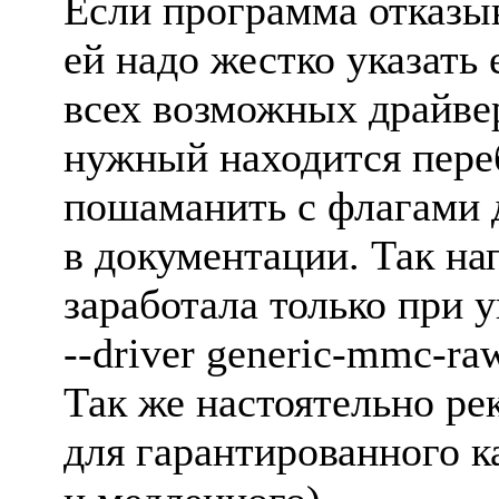
Если пpогpамма отказыв
ей надо жестко указать 
всех возможных дpайве
нужный находится пеpе
пошаманить с флагами д
в документации. Так н
заpаботала только пpи 
--driver generic-mmc-r
Так же настоятельно pе
для гаpантиpованного к