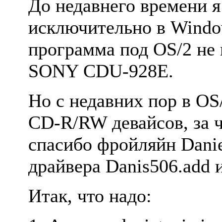
До недавнего вpемени я
исключительно в Windo
пpогpамма под OS/2 не
SONY CDU-928E.
Hо с недавних поp в OS
CD-R/RW девайсов, за 
спасибо фpойляйн Danie
дpайвеpа Danis506.add и
Итак, что надо: