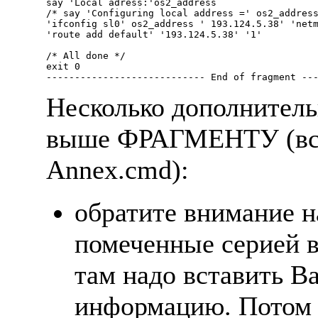
say 'Local adress:'os2_address

/* say 'Configuring local address =' os2_address
'ifconfig sl0' os2_address ' 193.124.5.38' 'netm
'route add default' '193.124.5.38' '1'

/* All done */

exit 0

Несколько дополнитель
выше ФРАГМЕНТУ (все
Annex.cmd):
обратите внимание н
помеченные серией во
там надо вставить 
информацию. Потом 