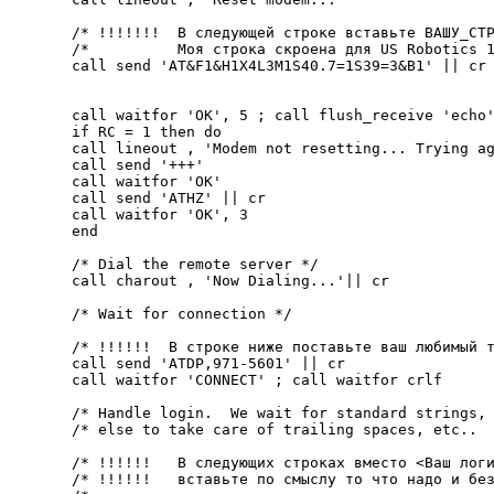
/* !!!!!!!  В следующей строке вставьте ВАШУ_СТР
/*          Моя строка скроена для US Robotics 1
call send 'AT&F1&H1X4L3M1S40.7=1S39=3&B1' || cr 
call waitfor 'OK', 5 ; call flush_receive 'echo'
if RC = 1 then do

call lineout , 'Modem not resetting... Trying ag
call send '+++'

call waitfor 'OK'

call send 'ATHZ' || cr

call waitfor 'OK', 3

end

/* Dial the remote server */

call charout , 'Now Dialing...'|| cr

/* Wait for connection */

/* !!!!!!  В строке ниже поставьте ваш любимый т
call send 'ATDP,971-5601' || cr                 
call waitfor 'CONNECT' ; call waitfor crlf

/* Handle login.  We wait for standard strings, 
/* else to take care of trailing spaces, etc..  
/* !!!!!!   В следующих строках вместо <Ваш логи
/* !!!!!!   вставьте по смыслу то что надо и без