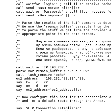
/*          ------------------------------------
call waitfor 'login:' ; call flush_receive 'echo
call send '<Ваш логин> slip'||cr                
call waitfor 'Password:' ; call flush_receive 'e
call send '<Ваш пароль>' || cr                  
/* Parse the results of the SLIP command to dete
/* We use the "reamin_buffer" variable from the 
/* to parse the stuff we get from the provider a
/* appropriate point in the data stream.        
/* !!!!!! Под этим комментарием находятся строки
/* !!!!!! ну очень большим потом - для начала пр
/* !!!!!! Если же разберетесь почему не работали
/* !!!!!! строки из Annex.cmd - то об'ясните поч
/* !!!!!! хотели работать.  Буду признателен. А 
/* !!!!!! или Rexx кривой, но ведь умным быть хо
call waitfor 'IP 193.232.'

parse var remain_buffer c '.' d ' GW'

call flush_receive 'echo'

os2_address = '193.232.'||c||'.'||d

say 'C='||c|| cr

say 'D='||d|| cr

say 'os2_address='os2_address||cr

/* Now configure this host for the appropriate a
/* and for a default route through the Annex.   
say 'SLIP Connection Established'
