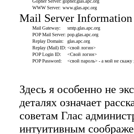
Gopher Server:
gopher.glas.apc.org
WWW Server:
www.glas.apc.org
Mail Server Information
Mail Gateway:
smtp.glas.apc.org
POP Mail Server:
pop.glas.apc.org
Replay Domain:
glas.apc.org
Replay (Mail) ID:
<свой логин>
POP Login ID:
<Свой логин>
POP Password:
<свой пароль> - а мой не скажу ;
Здесь я особенно не эк
деталях означает расск
советам Глас админист
интуитивным соображен