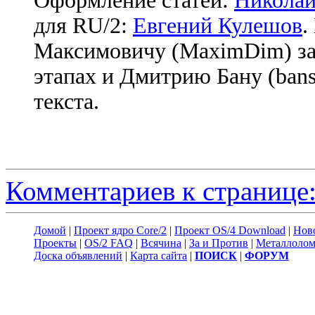
Оформление статей:
Николай
для RU/2:
Евгений Кулешов
.
Максимовичу (MaximDim) за
этапах и Дмитрию Бану (bans
текста.
Комментариев к странице:
Домой
|
Проект ядро Core/2
|
Проект OS/4 Download
|
Нов
Проекты
|
OS/2 FAQ
|
Всячина
|
За и Против
|
Металлоло
Доска объявлений
|
Карта сайта
|
ПОИСК
|
ФОРУМ