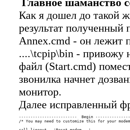
Главное шаманство с
Как я дошел до такой ж
результат полученный 
Annex.cmd - он лежит 
....\tcpip\bin - приво
файл (Start.cmd) помес
звонилка начнет дозвани
монитор.
Далее исправленный ф
-------------------------  Begin ---------------
/* You may need to customize this for your modem
call lineout , 'Reset modem...'
