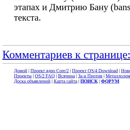
этапах и Дмитрию Бану (bans
текста.
Комментариев к странице:
Домой
|
Проект ядро Core/2
|
Проект OS/4 Download
|
Нов
Проекты
|
OS/2 FAQ
|
Всячина
|
За и Против
|
Металлоло
Доска объявлений
|
Карта сайта
|
ПОИСК
|
ФОРУМ