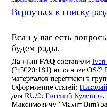
К предыдущей статье
|
К оглавлению раздела
|
К следующе
Вернуться к списку ра
Если у вас есть вопрос
будем рады.
Данный
FAQ
cоставили
Ivan
(2:5020/181) на основе OS/2
материалов переписки в груп
Оформление статей:
Николай
для RU/2:
Евгений Кулешов
.
Максимовичу (MaximDim) за