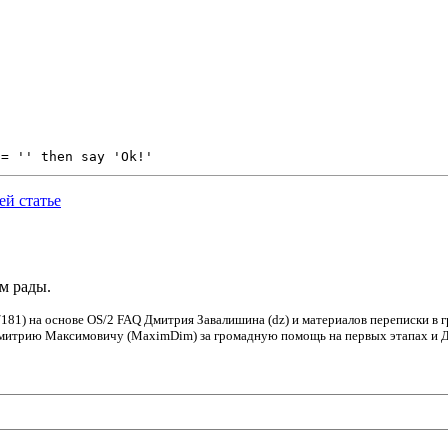
\= '' then say 'Ok!'
й статье
ем рады.
181) на основе OS/2 FAQ Дмитрия Завалишина (dz) и материалов переписки в 
Дмитрию Максимовичу (MaximDim) за громадную помощь на первых этапах и Дм