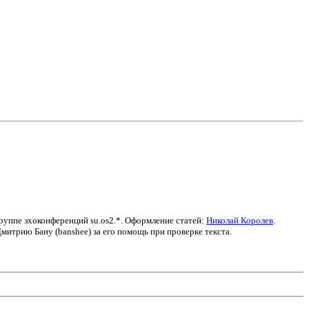
группе эхоконференций su.os2.*. Оформление статей:
Николай Королев
.
итрию Бану (banshee) за его помощь при проверке текста.