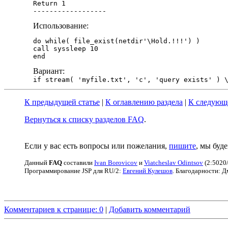
Return 1

Использование:
do while( file_exist(netdir'\Hold.!!!') )

call syssleep 10

Вариант:
if stream( 'myfile.txt', 'c', 'query exists' ) 
К предыдущей статье
|
К оглавлению раздела
|
К следующе
Вернуться к списку разделов FAQ
.
Если у вас есть вопросы или пожелания,
пишите
, мы буд
Данный
FAQ
cоставили
Ivan Borovicov
и
Viatcheslav Odintsov
(2:5020/
Программирование JSP для RU/2:
Евгений Кулешов
. Благодарности: 
Комментариев к странице: 0
|
Добавить комментарий