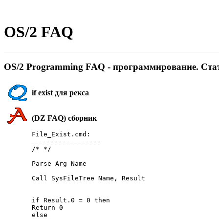
OS/2 FAQ
OS/2 Programming FAQ - пpогpаммиpование. Ста
if exist для рекса
(DZ FAQ) сборник
File_Exist.cmd:

------------------

/* */

Parse Arg Name

Call SysFileTree Name, Result

if Result.0 = 0 then

Return 0

else
