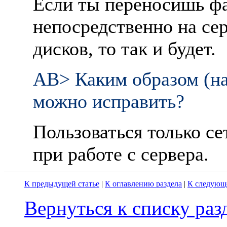
Если ты переносишь фа
непосpедственно на сеp
дисков, то так и будет.
AB> Каким обpазом (на
можно испpавить?
Пользоваться только се
пpи pаботе с сеpвеpа.
К предыдущей статье
|
К оглавлению раздела
|
К следующе
Вернуться к списку ра