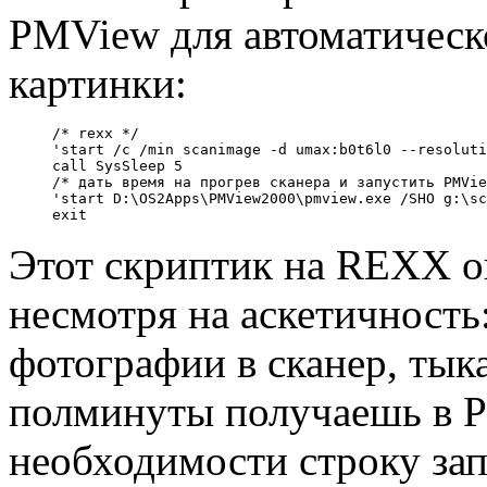
PMView для автоматическ
картинки:
/* rexx */

'start /c /min scanimage -d umax:b0t6l0 --resoluti
call SysSleep 5

/* дать время на прогрев сканера и запустить PMVie
'start D:\OS2Apps\PMView2000\pmview.exe /SHO g:\sc
Этот скриптик на REXX о
несмотря на аскетичность
фотографии в сканер, ты
полминуты получаешь в P
необходимости строку за