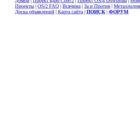
Домой
|
Проект ядро Core/2
|
Проект OS/4 Download
|
Нов
Проекты
|
OS/2 FAQ
|
Всячина
|
За и Против
|
Металлоло
Доска объявлений
|
Карта сайта
|
ПОИСК
|
ФОРУМ