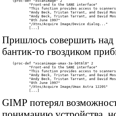
(proc-def "xscanimage" 2

        "Front-end to the SANE interface"

        "This function provides access to scanners
        "Andy Beck, Tristan Tarrant, and David Mos
        "Andy Beck, Tristan Tarrant, and David Mos
        "8th June 1997"

        "
/Xtns/Acquire Image/Device dialog..."

Пришлось совершить над 
бантик-то гвоздиком приб
(proc-def "xscanimage-umax-3a-b0t6l0" 2

        "Front-end to the SANE interface"

        "This function provides access to scanners
        "Andy Beck, Tristan Tarrant, and David Mos
        "Andy Beck, Tristan Tarrant, and David Mos
        "8th June 1997"

        "
/Xtns/Acquire Image/Umax Astra 1220S"

GIMP потерял возможност
пониманию устройства, но