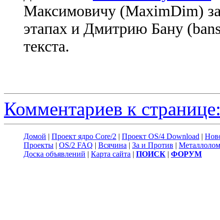
Максимовичу (MaximDim) за
этапах и Дмитрию Бану (bans
текста.
Комментариев к странице:
Домой
|
Проект ядро Core/2
|
Проект OS/4 Download
|
Нов
Проекты
|
OS/2 FAQ
|
Всячина
|
За и Против
|
Металлоло
Доска объявлений
|
Карта сайта
|
ПОИСК
|
ФОРУМ