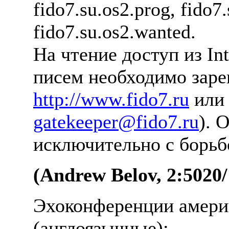
fido7.su.os2.prog, fido7.
fido7.su.os2.wanted.
Hа чтение доступ из In
писем необходимо заpег
http://www.fido7.ru
или 
gatekeeper@fido7.ru
). 
исключительно с боpьб
(Andrew Belov, 2:5020/
Эхоконференции амери
(англоязычные):