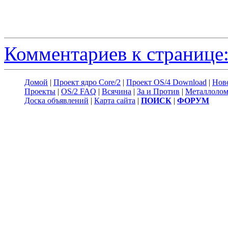
Комментариев к странице:
Домой
|
Проект ядро Core/2
|
Проект OS/4 Download
|
Нов
Проекты
|
OS/2 FAQ
|
Всячина
|
За и Против
|
Металлоло
Доска объявлений
|
Карта сайта
|
ПОИСК
|
ФОРУМ