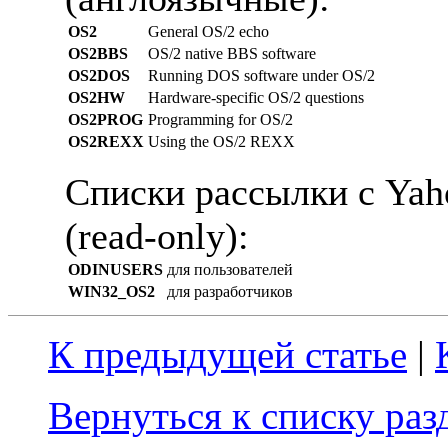
OS2
General OS/2 echo
OS2BBS
OS/2 native BBS software
OS2DOS
Running DOS software under OS/2
OS2HW
Hardware-specific OS/2 questions
OS2PROG
Programming for OS/2
OS2REXX
Using the OS/2 REXX
Списки рассылки с Yah
(read-only):
ODINUSERS
для пользователей
WIN32_OS2
для разработчиков
К предыдущей статье
|
Вернуться к списку ра