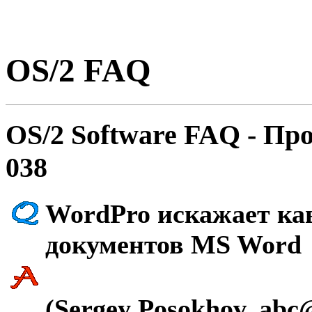
OS/2 FAQ
OS/2 Software FAQ - Пp
038
WordPro искажает ка
документов MS Word
(Sergey Posokhov, abc