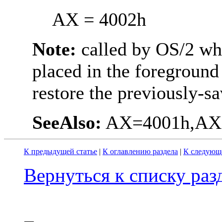
AX = 4002h
Note:
called by OS/2 wh
placed in the foreground
restore the previously-sa
SeeAlso:
AX=4001h,AX
К предыдущей статье
|
К оглавлению раздела
|
К следующе
Вернуться к списку ра