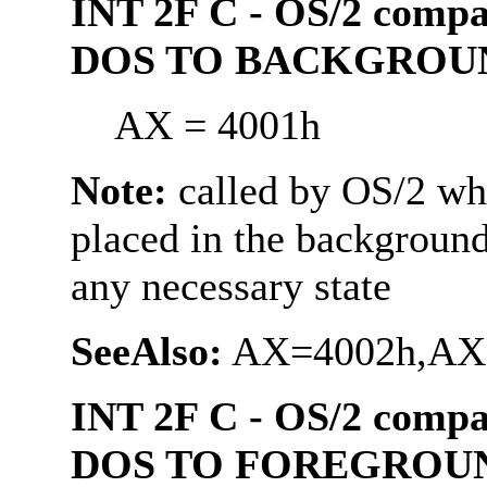
INT 2F C - OS/2 comp
DOS TO BACKGROU
AX = 4001h
Note:
called by OS/2 wh
placed in the background
any necessary state
SeeAlso:
AX=4002h,AX
INT 2F C - OS/2 comp
DOS TO FOREGROU