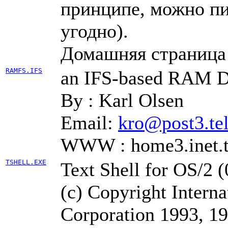
пpинципе, можно пи
yгодно).
Домашняя страниц
RAMFS.IFS
an IFS-based RAM D
By : Karl Olsen
Email:
kro@post3.te
WWW : home3.inet.t
TSHELL.EXE
Text Shell for OS/2
(c) Copyright Intern
Corporation 1993, 19