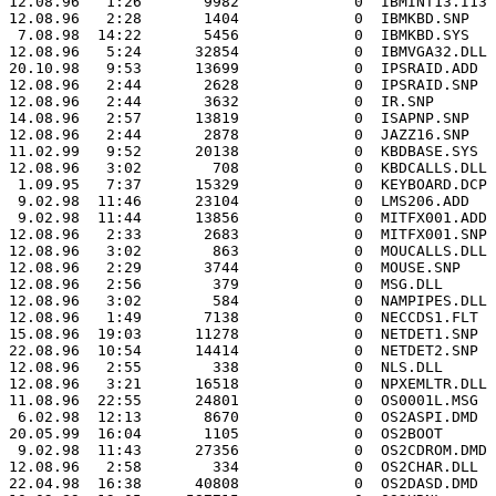
12.08.96   1:26       9982             0  IBMINT13.I13

12.08.96   2:28       1404             0  IBMKBD.SNP

 7.08.98  14:22       5456             0  IBMKBD.SYS

12.08.96   5:24      32854             0  IBMVGA32.DLL

20.10.98   9:53      13699             0  IPSRAID.ADD

12.08.96   2:44       2628             0  IPSRAID.SNP

12.08.96   2:44       3632             0  IR.SNP

14.08.96   2:57      13819             0  ISAPNP.SNP

12.08.96   2:44       2878             0  JAZZ16.SNP

11.02.99   9:52      20138             0  KBDBASE.SYS

12.08.96   3:02        708             0  KBDCALLS.DLL

 1.09.95   7:37      15329             0  KEYBOARD.DCP

 9.02.98  11:46      23104             0  LMS206.ADD

 9.02.98  11:44      13856             0  MITFX001.ADD

12.08.96   2:33       2683             0  MITFX001.SNP

12.08.96   3:02        863             0  MOUCALLS.DLL

12.08.96   2:29       3744             0  MOUSE.SNP

12.08.96   2:56        379             0  MSG.DLL

12.08.96   3:02        584             0  NAMPIPES.DLL

12.08.96   1:49       7138             0  NECCDS1.FLT

15.08.96  19:03      11278             0  NETDET1.SNP

22.08.96  10:54      14414             0  NETDET2.SNP

12.08.96   2:55        338             0  NLS.DLL

12.08.96   3:21      16518             0  NPXEMLTR.DLL

11.08.96  22:55      24801             0  OS0001L.MSG

 6.02.98  12:13       8670             0  OS2ASPI.DMD

20.05.99  16:04       1105             0  OS2BOOT

 9.02.98  11:43      27356             0  OS2CDROM.DMD

12.08.96   2:58        334             0  OS2CHAR.DLL

22.04.98  16:38      40808             0  OS2DASD.DMD
