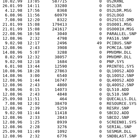
10.02.99  13:05     587715             0  OS2KRNL

26.01.99  14:11      33280             0  OS2LDR

 4.12.98  17:56       8368             0  OS2LDR.MSG

 6.08.96  11:56      60979             0  OS2LOGO

 7.08.98  12:20       8322             0  OS2SCSI.DMD

21.01.99  15:08     179413             0  OSO001.MSG

21.01.99  15:08     241617             0  OSO001H.MSG

22.08.96  10:58       3040             0  PARALLEL.SNP

12.08.96   2:32       4798             0  PAS16.SNP

 9.02.98  12:17       2496            49  PCIBUS.SNP

12.08.96   2:43       3908             0  PCMCIA.SNP

14.08.96   5:07       3288             0  PMVDMH.DLL

 8.02.99  12:32      38057             0  PMVDMP.DLL

 9.02.98  12:18       1684             0  PNP.SYS

 6.01.98  13:44      12590             0  PRINT01.SYS

10.08.96  18:28      27863             0  QL10OS2.ADD

14.08.96   3:00       6540             0  QL10OS2.SNP

12.08.96   1:44      16747             0  QL40OS2.ADD

12.08.96   2:43       4800             0  QL40OS2.SNP

 9.08.96   0:15      14073             0  QL510.ADD

12.08.96   2:43       4848             0  QL510.SNP

25.09.98  11:51        464             0  QUECALLS.DLL

 7.08.98  12:02      38470             0  RESOURCE.SYS

12.08.96   2:39       5259             0  RESRV.SNP

 9.02.98  11:44      11418             0  SBCD2.ADD

12.08.96   2:33       2843             0  SBCD2.SNP

12.08.96   1:25       8939             0  SCREEN01.SYS

12.08.96   2:28       3276             0  SERIAL.SNP

25.09.98  11:49       1092             0  SESMGR.DLL

12.08.96   2:32       6776             0  SNDBLAST.SNP
