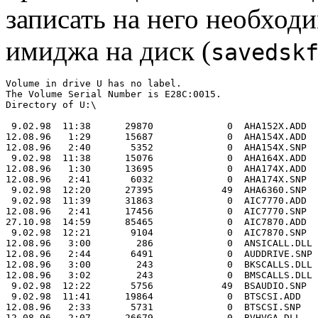
записать на него необход
имиджа на диск (
savedsk
Volume in drive U has no label.

The Volume Serial Number is E28C:0015.

Directory of U:\

 9.02.98  11:38      29870             0  AHA152X.ADD

12.08.96   1:29      15687             0  AHA154X.ADD

12.08.96   2:40       5352             0  AHA154X.SNP

 9.02.98  11:38      15076             0  AHA164X.ADD

12.08.96   1:30      13695             0  AHA174X.ADD

12.08.96   2:41       6032             0  AHA174X.SNP

 9.02.98  12:20      27395            49  AHA6360.SNP

 9.02.98  11:39      31863             0  AIC7770.ADD

12.08.96   2:41      17456             0  AIC7770.SNP

27.10.98  14:59      85465             0  AIC7870.ADD

 9.02.98  12:21       9104             0  AIC7870.SNP

12.08.96   3:00        286             0  ANSICALL.DLL

12.08.96   2:44       6491             0  AUDDRIVE.SNP

12.08.96   3:00        243             0  BKSCALLS.DLL

12.08.96   3:02        243             0  BMSCALLS.DLL

 9.02.98  12:22       5756            49  BSAUDIO.SNP

 9.02.98  11:41      19864             0  BTSCSI.ADD

12.08.96   2:33       5731             0  BTSCSI.SNP

12.08.96   2:07      26679             0  BVHVGA.DLL
