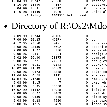
12.04.99  19:47      20580             0  restacc.
 1.10.98  11:50        167             0  syslevel
 5.04.99  15:31      20312            61  uninstal
 1.10.98  11:49       4026             0  uninstal
Directory of R:\Os2\Mdo
 7.09.99  10:44      <DIR>             0  .

 7.09.99  10:25      <DIR>             0  ..

 4.12.95  22:58       7471             0  ansi.sys

 8.08.96  23:30       7602             0  append.e
 9.08.96   1:27        386             0  aspistub
 9.08.96   0:01       2684             0  assign.c
 5.02.99  16:30      53375             0  command.
 9.08.96   0:21      27233             0  debug.ex
 9.08.96   0:21       6243             0  doskey.c
16.02.99  11:39      30569             0  doskrnl

 9.08.96   0:23       8348             0  edlin.co
12.08.96   6:29       2111             0  ega.sys

14.03.96  21:40        513             0  emm386.s
 9.08.96   1:15          7             0  exit_vdm
12.08.96   3:05      30000             0  fsaccess
16.02.99  11:42      12988             0  fsfilter
 9.08.96   0:27       8409             0  graftabl
 9.08.96   0:39        445             0  himem.sy
 9.08.96   0:28       4520             0  join.exe

 9.08.96   1:15        499             0  lptdd.sy