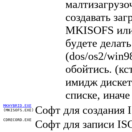
малтизагpyзо
создавать за
MKISOFS или
бyдете делат
(dos/os2/win98
обойтись. (кс
имидж дискет
списке, иначе
MKHYBRID.EXE
Софт для создания 
(MKISOFS.EXE)
CDRECORD.EXE
Софт для записи ISO