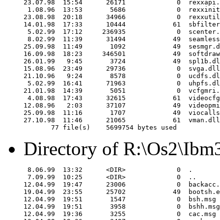
23.07.98  15:54      26171             0  rexxapi.
 1.08.96  13:53       5686             0  rexxinit
23.08.98  20:18      34966             0  rexxutil
14.01.98  17:33      10444            61  sbfilter
 5.02.99  17:12     236935             0  scenter.
 8.02.99  11:39      31494            49  seamless
25.09.98  11:49       1092            49  sesmgr.d
16.09.98  18:23     346501            49  softdraw
26.01.99   9:45       3724            49  spl1b.dl
15.08.96  23:49      29736             0  svga.dll

21.10.96   9:24       8578             0  ucdfs.dl
 5.02.99  16:41      71963             0  uhpfs.dl
21.01.98  14:39       5051             0  vcfgmri.
 4.08.98  17:43      32615            61  videocfg
12.08.96   2:03      37107            49  videopmi
25.09.98  11:16       1707            49  viocalls
27.10.98  11:46      21065            61  vman.dll

Directory of R:\Os2\Ibm
 8.06.99  13:32      <DIR>             0  .

 7.09.99  10:25      <DIR>             0  ..

12.04.99  19:47      23006             0  backacc.
19.04.99  23:55      25702            49  bootsh.e
12.04.99  19:51       1547             0  bsh.msg

12.04.99  19:51       3958             0  bshh.msg

12.04.99  19:36       3255             0  cac.msg
