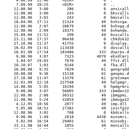
 4.06.99  12:46      <DIR>             0  .

 7.09.99  10:25      <DIR>             0  ..

12.08.96   3:00        286             0  ansicall
12.08.96   3:00        243             0  bkscalls
12.08.96   3:02        243             0  bmscalls
18.04.96  17:11      21324            49  bvhsvga.
12.08.96   2:07      26679            49  bvhvga.d
12.08.96   2:09      10375            49  bvhwndw.
25.09.98  11:52        299            49  bvscalls
23.11.98  17:37      96438             0  chkdsk32
27.10.98  11:37      41755             0  display.
16.02.99  11:41     113438             0  doscall1
16.01.98  17:54     183486           333  dspres.d
 9.08.96   3:07       7323          4070  ehxdlmri
 3.04.97  19:03       7670            49  ffst.dll

10.10.97   1:03       9144             0  fka.dll

20.08.98   9:35       7029            61  gengradd
20.08.98   9:36      15138            61  genpmi.d
27.10.98  11:47      13370            61  gre2vman
22.01.99  12:18     227548            49  helpmgr.
14.08.96   5:05      16194             0  hpmgrmri
 9.08.96   3:07      56005           333  ibmdev32
12.08.96   2:06      36532            49  ibmgpmi.
12.08.96   5:24      32854            49  ibmvga32
 4.12.95  18:56       2077            49  imp.dll

 5.05.98  18:52      27382            49  inscfg32
12.08.96   3:02        708             0  kbdcalls
 9.08.96   1:49       2618          4438  minxmri.
 5.02.99  16:54      29403            61  minxobj.
23.11.98  16:44       1855            49  moncalls