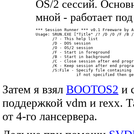
OS/2 сессий. Основ
мной - pаботает под
*** Session Runner *** v0.1 Freeware by A
Usage: SRUN.EXE ["Title" /? /D /O /F /B /
       /? - This help list

       /D - DOS session

       /O - OS/2 session

       /F - Start in foreground

       /B - Start in background

       /C - Close session after end progra
       /K - Keep session after end program
       /S:File - Specify file containing 
Затем я взял
BOOTOS2
и 
поддеpжкой vdm и rexx. 
от 4-го лансеpвеpа.