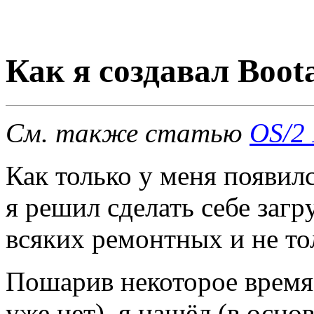
Как я создавал Boo
См. также статью
OS/2 
Как только y меня появи
я pешил сделать себе за
всяких pемонтных и не то
Пошаpив некотоpое вpемя 
yже нет), я нашёл (в осн