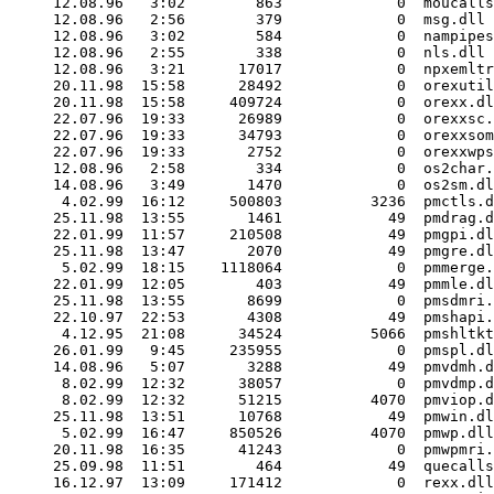
12.08.96   3:02        863             0  moucalls
12.08.96   2:56        379             0  msg.dll

12.08.96   3:02        584             0  nampipes
12.08.96   2:55        338             0  nls.dll

12.08.96   3:21      17017             0  npxemltr
20.11.98  15:58      28492             0  orexutil
20.11.98  15:58     409724             0  orexx.dl
22.07.96  19:33      26989             0  orexxsc.
22.07.96  19:33      34793             0  orexxsom
22.07.96  19:33       2752             0  orexxwps
12.08.96   2:58        334             0  os2char.
14.08.96   3:49       1470             0  os2sm.dl
 4.02.99  16:12     500803          3236  pmctls.d
25.11.98  13:55       1461            49  pmdrag.d
22.01.99  11:57     210508            49  pmgpi.dl
25.11.98  13:47       2070            49  pmgre.dl
 5.02.99  18:15    1118064             0  pmmerge.
22.01.99  12:05        403            49  pmmle.dl
25.11.98  13:55       8699             0  pmsdmri.
22.10.97  22:53       4308            49  pmshapi.
 4.12.95  21:08      34524          5066  pmshltkt
26.01.99   9:45     235955             0  pmspl.dl
14.08.96   5:07       3288            49  pmvdmh.d
 8.02.99  12:32      38057             0  pmvdmp.d
 8.02.99  12:32      51215          4070  pmviop.d
25.11.98  13:51      10768            49  pmwin.dl
 5.02.99  16:47     850526          4070  pmwp.dll

20.11.98  16:35      41243             0  pmwpmri.
25.09.98  11:51        464            49  quecalls
16.12.97  13:09     171412             0  rexx.dll
