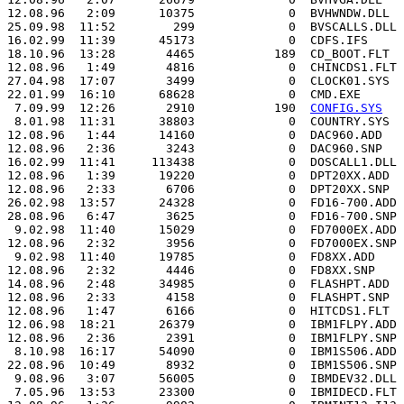
12.08.96   2:09      10375             0  BVHWNDW.DLL

25.09.98  11:52        299             0  BVSCALLS.DLL

16.02.99  11:39      45173             0  CDFS.IFS

18.10.96  13:28       4465           189  CD_BOOT.FLT

12.08.96   1:49       4816             0  CHINCDS1.FLT

27.04.98  17:07       3499             0  CLOCK01.SYS

22.01.99  16:10      68628             0  CMD.EXE

 7.09.99  12:26       2910           190  
CONFIG.SYS
 8.01.98  11:31      38803             0  COUNTRY.SYS

12.08.96   1:44      14160             0  DAC960.ADD

12.08.96   2:36       3243             0  DAC960.SNP

16.02.99  11:41     113438             0  DOSCALL1.DLL

12.08.96   1:39      19220             0  DPT20XX.ADD

12.08.96   2:33       6706             0  DPT20XX.SNP

26.02.98  13:57      24328             0  FD16-700.ADD

28.08.96   6:47       3625             0  FD16-700.SNP

 9.02.98  11:40      15029             0  FD7000EX.ADD

12.08.96   2:32       3956             0  FD7000EX.SNP

 9.02.98  11:40      19785             0  FD8XX.ADD

12.08.96   2:32       4446             0  FD8XX.SNP

14.08.96   2:48      34985             0  FLASHPT.ADD

12.08.96   2:33       4158             0  FLASHPT.SNP

12.08.96   1:47       6166             0  HITCDS1.FLT

12.06.98  18:21      26379             0  IBM1FLPY.ADD

12.08.96   2:36       2391             0  IBM1FLPY.SNP

 8.10.98  16:17      54090             0  IBM1S506.ADD

22.08.96  10:49       8932             0  IBM1S506.SNP

 9.08.96   3:07      56005             0  IBMDEV32.DLL

 7.05.96  13:53      23300             0  IBMIDECD.FLT
