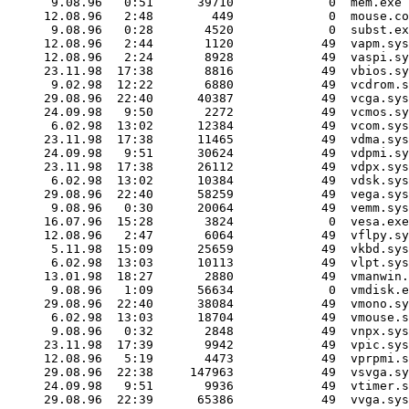
 9.08.96   0:51      39710             0  mem.exe

12.08.96   2:48        449             0  mouse.co
 9.08.96   0:28       4520             0  subst.ex
12.08.96   2:44       1120            49  vapm.sys

12.08.96   2:24       8928            49  vaspi.sy
23.11.98  17:38       8816            49  vbios.sy
 9.02.98  12:22       6880            49  vcdrom.s
29.08.96  22:40      40387            49  vcga.sys

24.09.98   9:50       2272            49  vcmos.sy
 6.02.98  13:02      12384            49  vcom.sys

23.11.98  17:38      11465            49  vdma.sys

24.09.98   9:51      30624            49  vdpmi.sy
23.11.98  17:38      26112            49  vdpx.sys

 6.02.98  13:02      10384            49  vdsk.sys

29.08.96  22:40      58259            49  vega.sys

 9.08.96   0:30      20064            49  vemm.sys

16.07.96  15:28       3824             0  vesa.exe

12.08.96   2:47       6064            49  vflpy.sy
 5.11.98  15:09      25659            49  vkbd.sys

 6.02.98  13:03      10113            49  vlpt.sys

13.01.98  18:27       2880            49  vmanwin.
 9.08.96   1:09      56634             0  vmdisk.e
29.08.96  22:40      38084            49  vmono.sy
 6.02.98  13:03      18704            49  vmouse.s
 9.08.96   0:32       2848            49  vnpx.sys

23.11.98  17:39       9942            49  vpic.sys

12.08.96   5:19       4473            49  vprpmi.s
29.08.96  22:38     147963            49  vsvga.sy
24.09.98   9:51       9936            49  vtimer.s
29.08.96  22:39      65386            49  vvga.sys
