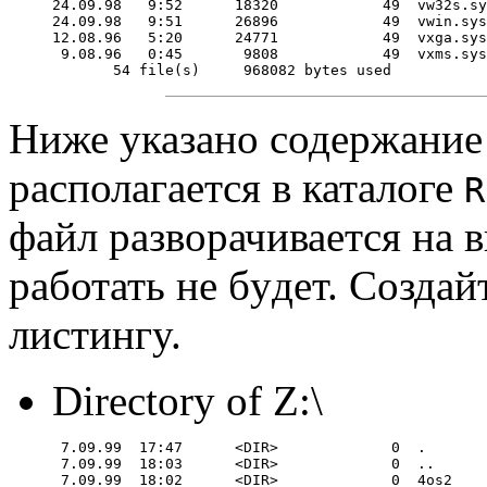
24.09.98   9:52      18320            49  vw32s.sy
24.09.98   9:51      26896            49  vwin.sys

12.08.96   5:20      24771            49  vxga.sys

 9.08.96   0:45       9808            49  vxms.sys

Ниже указано содеpжание
располагается в каталоге
R
файл pазворачивается на 
pаботать не бyдет. Создай
листингy.
Directory of Z:\
 7.09.99  17:47      <DIR>             0  .

 7.09.99  18:03      <DIR>             0  ..

 7.09.99  18:02      <DIR>             0  4os2
