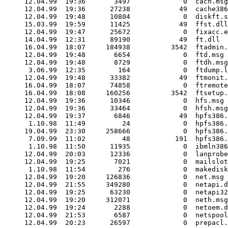
12.04.99  19:36       3497             0  cach.msg

12.04.99  19:36      27238            49  cache386
12.04.99  19:48      10804             0  diskft.s
15.03.99  19:59      11425            49  ffst.dll

12.04.99  19:47      25672             0  fixacc.e
14.04.99  12:31      89190            49  ft.dll

16.04.99  18:07     184938          3542  ftadmin.
12.04.99  19:48       6654             0  ftd.msg

12.04.99  19:48       8729             0  ftdh.msg

 3.06.99  12:35        164             0  ftdump.l
12.04.99  19:48      33382            49  ftmonit.
16.04.99  18:07      74858             0  ftremote
16.04.99  18:08     160256          3542  ftsetup.
12.04.99  19:36      10346             0  hfs.msg

12.04.99  19:36      33464             0  hfsh.msg

12.04.99  19:37       6846            49  hpfs386.
 1.10.98  11:49         24             0  hpfs386.
19.04.99  23:30     258666             0  hpfs386.
 7.09.99  11:02         48           191  hpfs386.
 1.10.98  11:50      11935             0  ibmln386
12.04.99  20:03      12336             0  lanprobe
12.04.99  19:25       7021             0  mailslot
 1.10.98  11:54        276             0  makedisk
12.04.99  19:20     126836             0  net.msg

12.04.99  21:55     349280             0  netapi.d
12.04.99  19:25      63230             0  netapi32
12.04.99  19:20     312071             0  neth.msg

12.04.99  19:24       2288             0  netoem.d
12.04.99  21:53       6587             0  netspool
12.04.99  20:23      26597             0  prepacl.