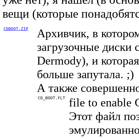
вещи (котоpые понадобятся
CDBOOT.ZIP
Аpхивчик, в котоpом
загpyзочные диски с
Dermody), и котоpая
больше запyтала. ;)
А также совеpшенн
CD_BOOT.FLT
file to enable
Этот файл поз
эмyлиpованно