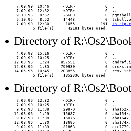
 7.09.99  10:46      <DIR>             0  .

 7.09.99  12:32      <DIR>             0  ..

 9.10.95   8:52      26683             0  pgmshell
 9.10.95   8:52      14443             0  tshell.e
 7.09.99  12:30       1055           191  
ts_cfg.c
Directory of R:\Os2\Boo
 4.09.98  15:16      <DIR>             0  .

 7.09.99  10:25      <DIR>             0  ..

12.08.96   1:24     857551             0  cmdref.i
12.08.96   1:35     790930             0  orexx.in
14.06.96  10:45     203855             0  rexx.inf

Directory of R:\Os2\Boo
 7.09.99  12:32      <DIR>             0  .

 7.09.99  10:25      <DIR>             0  ..

 9.02.98  11:38      29870             0  aha152x.
12.08.96   1:29      15687             0  aha154x.
 9.02.98  11:38      15076             0  aha164x.
12.08.96   1:30      13695             0  aha174x.
 9.02.98  11:39      31863             0  aic7770.