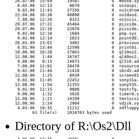
24.07.98  15:09      19587             0  mouse.sy
 6.02.98  12:13       8670             0  os2aspi.
 9.02.98  11:43      27356             0  os2cdrom
22.04.98  16:38      40808             0  os2dasd.
 7.08.98  12:20       8322             0  os2scsi.
29.07.96  17:22      45464             0  piixide.
29.07.96  12:10      22070             0  piixide.
 9.02.98  12:18       1684             0  pnp.sys

 9.02.98  12:14       2823             0  pointdd.
26.03.99  23:01       3482             0  previous
 6.01.98  13:44      12590             0  print01.
10.08.96  18:28      27863             0  ql10os2.
12.08.96   1:44      16747             0  ql40os2.
 9.08.96   0:15      14073             0  ql510.ad
 7.08.98  12:02      38470             0  resource
 9.02.98  11:44      11418             0  sbcd2.ad
12.08.96   1:25       8939             0  screen01
 9.02.98  11:45      22452             0  sony31a.
12.08.96   1:54      11355             0  sony535.
 9.02.98  12:15       9808             0  testcfg.
 9.08.96   1:32       3026             0  timer0.s
12.08.96   1:21      14109             0  tmv1scsi
12.08.96   2:24       2904             0  vdisk.sy
 4.03.96  18:35      11212             0  xdfloppy
Directory of R:\Os2\Dll