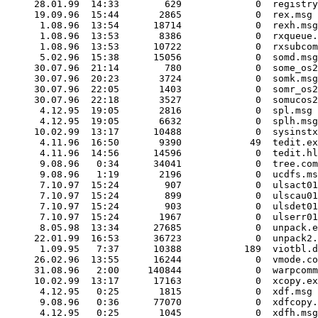
28.01.99  14:33        629             0  registry
19.09.96  15:44       2865             0  rex.msg

 1.08.96  13:54      18714             0  rexh.msg

 1.08.96  13:53       8386             0  rxqueue.
 1.08.96  13:53      10722             0  rxsubcom
 5.02.96  15:38      15056             0  somd.msg

30.07.96  21:14        780             0  some_os2
30.07.96  20:23       3724             0  somk.msg

30.07.96  22:05       1403             0  somr_os2
30.07.96  22:18       3527             0  somucos2
 4.12.95  19:05       2816             0  spl.msg

 4.12.95  19:05       6632             0  splh.msg

10.02.99  13:17      10488             0  sysinstx
 4.11.96  16:50       9390            49  tedit.ex
 4.11.96  14:56      14596             0  tedit.hl
 9.08.96   0:34      34041             0  tree.com

 9.08.96   1:19       2196             0  ucdfs.ms
 7.10.97  15:24        907             0  ulsact01
 7.10.97  15:24        899             0  ulscau01
 7.10.97  15:24        903             0  ulsdet01
 7.10.97  15:24       1967             0  ulserr01
 8.05.98  13:34      27685             0  unpack.e
22.01.99  16:53      36723             0  unpack2.
 1.09.95   7:37      10388           189  viotbl.d
26.02.96  13:55      16244             0  vmode.co
31.08.96   2:00     140844             0  warpcomm
10.02.99  13:17      17163             0  xcopy.ex
 4.12.95   0:25       1815             0  xdf.msg

 9.08.96   0:36      77070             0  xdfcopy.
 4.12.95   0:25       1045             0  xdfh.msg
