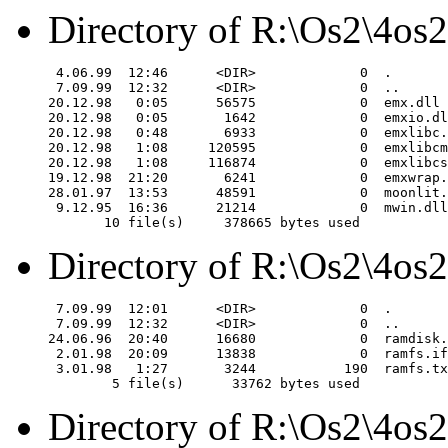
Directory of R:\Os2\4os2
 4.06.99  12:46      <DIR>             0  .

 7.09.99  12:32      <DIR>             0  ..

20.12.98   0:05      56575             0  emx.dll

20.12.98   0:05       1642             0  emxio.dl
20.12.98   0:48       6933             0  emxlibc.
20.12.98   1:08     120595             0  emxlibcm
20.12.98   1:08     116874             0  emxlibcs
19.12.98  21:20       6241             0  emxwrap.
28.01.97  13:53      48591             0  moonlit.
 9.12.95  16:36      21214             0  mwin.dll

Directory of R:\Os2\4os
 7.09.99  12:01      <DIR>             0  .

 7.09.99  12:32      <DIR>             0  ..

24.06.96  20:40      16680             0  ramdisk.
 2.01.98  20:09      13838             0  ramfs.if
 3.01.98   1:27       3244           190  ramfs.tx
Directory of R:\Os2\4os2