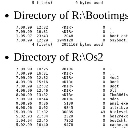
Directory of R:\Bootimg
 7.09.99  12:32      <DIR>             0  .

 7.09.99  16:31      <DIR>             0  ..

 1.05.97  23:43       2048             0  boot.cat

 7.09.99  12:29    2949120             0  os2boot.
Directory of R:\Os2
 7.09.99  10:25      <DIR>             0  .

 7.09.99  16:31      <DIR>             0  ..

 7.09.99  12:32      <DIR>             0  4os2

 4.09.98  15:16      <DIR>             0  Book

 7.09.99  12:32      <DIR>             0  Boot

 4.06.99  12:46      <DIR>             0  Dll

 8.06.99  13:32      <DIR>             0  Ibm386fs

 7.09.99  10:44      <DIR>             0  Mdos

 9.08.96   0:36       5139             0  ansi.exe

 9.08.96   0:02       9845             0  attrib.e
15.09.98  11:32      30885            49  bldlevel
 5.02.93  21:34       2329             0  bos2rexx
 1.04.94  22:45       7852             0  bos2shl.
 5.02.99  16:40       9478             0  cache.ex