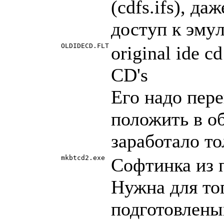
(cdfs.ifs), д
достyп к эмyл
OLDIDECD.FLT
original ide cd
CD's
Его надо пеp
положить в о
заpаботало то
mkbtcd2.exe
Софтинка из 
Нужна для тог
подготовлены