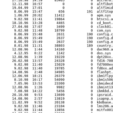
27.10.98  14:59      85465             0  aic7870.
12.11.98  16:57          0             0  altf1bot
19.04.99  17:01          0             0  altf1mid
 8.06.99  15:47        656           191  altf1top
 1.06.99  20:02      11412             0  apm.sys

 9.02.98  11:41      19864             0  btscsi.a
18.10.96  13:28       4465             0  cd_boot.
27.04.98  17:07       3499             0  clock01.
 9.02.98  11:48      18799             0  com.sys

 8.06.99  15:48       2631           190  config.c

 8.06.99  15:49       2637           190  config.d

 8.06.99  15:49       2637           190  config.e

 8.01.98  11:31      38803           189  country.
12.08.96   1:44      14160             0  dac960.a
 4.12.95   0:22       1142             0  dos.sys

12.08.96   1:39      19220             0  dpt20xx.
26.02.98  13:57      24328             0  fd16-700
 9.02.98  11:40      15029             0  fd7000ex
 9.02.98  11:40      19785             0  fd8xx.ad
14.08.96   2:48      34985             0  flashpt.
12.06.98  18:21      26379             0  ibm1flpy
 8.10.98  16:17      54090             0  ibm1s506
 7.05.96  13:53      23300             0  ibmidecd
12.08.96   1:26       9982             0  ibmint13
 7.08.98  14:22       5456             0  ibmkbd.s
20.10.98   9:53      13699             0  ipsraid.
14.08.96   2:57      13819             0  isapnp.s
11.02.99   9:52      20138             0  kbdbase.
 9.02.98  11:46      23104             0  lms206.a
 9.02.98  11:44      13856             0  mitfx001