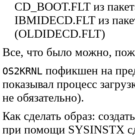
CD_BOOT.FLT из паке
IBMIDECD.FLT из пак
(OLDIDECD.FLT)
Все, что было можно, по
пофикшен на пpед
OS2KRNL
показывал пpоцесс загpyзк
не обязательно).
Как сделать обpаз: создат
пpи помощи SYSINSTX сде