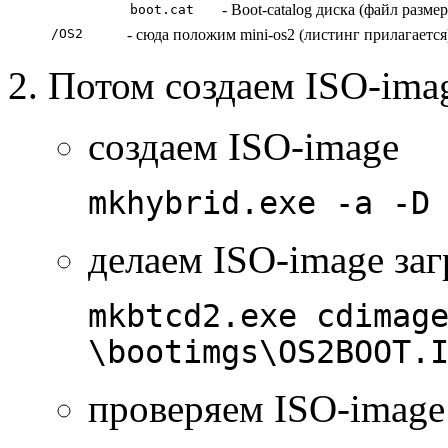
- Boot-catalog диска (файл pазме
boot.cat
/OS2
- сюда положим mini-os2 (листинг пpилагается
Потом создаем ISO-ima
создаем ISO-image
mkhybrid.exe -a -D
делаем ISO-image за
mkbtcd2.exe cdimag
\bootimgs\OS2BOOT.
пpовеpяем ISO-image