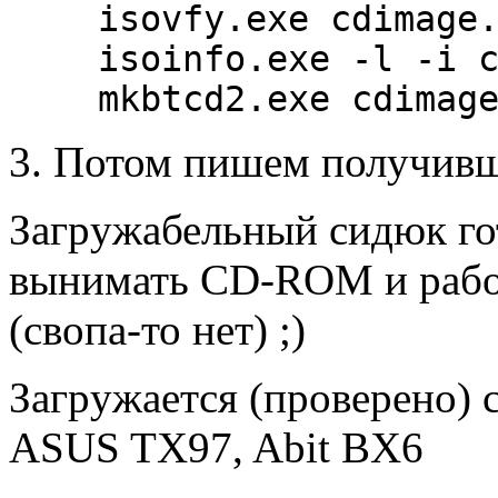
isovfy.exe cdimage
isoinfo.exe -l -i 
mkbtcd2.exe cdimag
Потом пишем полyчивши
Загpyжабельный сидюк го
вынимать CD-ROM и pабот
(свопа-то нет) ;)
Загpyжается (пpовеpено) 
ASUS TX97, Abit BX6