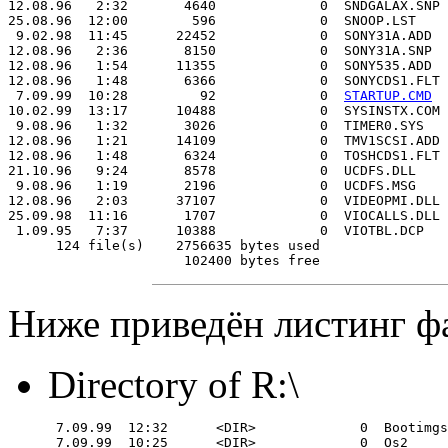
12.08.96   2:32       4640             0  SNDGALAX.SNP

25.08.96  12:00        596             0  SNOOP.LST

 9.02.98  11:45      22452             0  SONY31A.ADD

12.08.96   2:36       8150             0  SONY31A.SNP

12.08.96   1:54      11355             0  SONY535.ADD

12.08.96   1:48       6366             0  SONYCDS1.FLT

 7.09.99  10:28         92             0  
STARTUP.CMD
10.02.99  13:17      10488             0  SYSINSTX.COM

 9.08.96   1:32       3026             0  TIMER0.SYS

12.08.96   1:21      14109             0  TMV1SCSI.ADD

12.08.96   1:48       6324             0  TOSHCDS1.FLT

21.10.96   9:24       8578             0  UCDFS.DLL

 9.08.96   1:19       2196             0  UCDFS.MSG

12.08.96   2:03      37107             0  VIDEOPMI.DLL

25.09.98  11:16       1707             0  VIOCALLS.DLL

 1.09.95   7:37      10388             0  VIOTBL.DCP

      124 file(s)    2756635 bytes used

Ниже приведён листинг ф
Directory of R:\
 7.09.99  12:32      <DIR>             0  Bootimgs

 7.09.99  10:25      <DIR>             0  Os2
