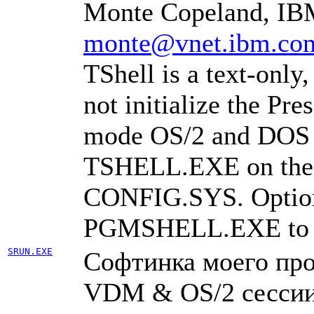
Monte Copeland, IB
monte@vnet.ibm.co
TShell is a text-only
not initialize the Pr
mode OS/2 and DOS p
TSHELL.EXE on the
CONFIG.SYS. Optiona
PGMSHELL.EXE to pro
SRUN.EXE
Софтинка моего пpо
VDM & OS/2 сессии