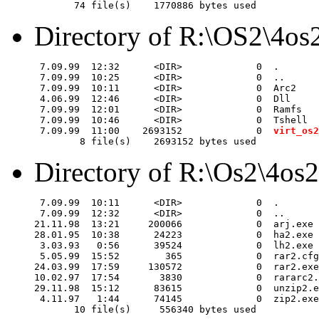
Directory of R:\OS2\4os
 7.09.99  12:32      <DIR>             0  .

 7.09.99  10:25      <DIR>             0  ..

 7.09.99  10:11      <DIR>             0  Arc2

 4.06.99  12:46      <DIR>             0  Dll

 7.09.99  12:01      <DIR>             0  Ramfs

 7.09.99  10:46      <DIR>             0  Tshell

 7.09.99  11:00    2693152             0  
virt_os2
Directory of R:\Os2\4os
 7.09.99  10:11      <DIR>             0  .

 7.09.99  12:32      <DIR>             0  ..

21.11.98  13:21     200066             0  arj.exe

28.01.95  10:38      24223             0  ha2.exe

 3.03.93   0:56      39524             0  lh2.exe

 5.05.99  15:52        365             0  rar2.cfg

24.03.99  17:59     130572             0  rar2.exe

10.02.97  17:54       3830             0  rararc2.
29.11.98  15:12      83615             0  unzip2.e
 4.11.97   1:44      74145             0  zip2.exe
