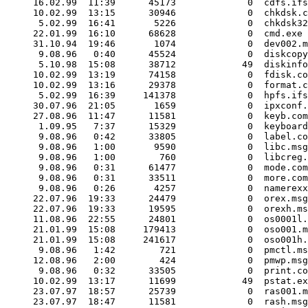
16.02.99  11:39      45173             0  cdfs.ifs

10.02.99  13:15      30946             0  chkdsk.c
 5.02.99  16:41       5226             0  chkdsk32
22.01.99  16:10      68628             0  cmd.exe

31.10.94  19:46       1074             0  dev002.m
 9.08.96   0:40      45524             0  diskcopy
 5.10.98  15:08      38712            49  diskinfo
10.02.99  13:19      74158             0  fdisk.co
10.02.99  13:16      29378             0  format.c
 5.02.99  16:39     141378             0  hpfs.ifs

30.07.96  21:05       1659             0  ipxconf.
27.08.96  11:47      11581             0  keyb.com

 1.09.95   7:37      15329             0  keyboard
 9.08.96   0:42      33805             0  label.co
 9.08.96   1:00       9590             0  libc.msg

 9.08.96   1:00        760             0  libcreg.
 9.08.96   0:31      61477             0  mode.com

 9.08.96   0:31      33511             0  more.com

 9.08.96   0:26       4257             0  namerexx
22.07.96  19:33      24479             0  orex.msg

22.07.96  19:33      19595             0  orexh.ms
11.08.96  22:55      24801             0  os0001l.
21.01.99  15:08     179413             0  oso001.m
21.01.99  15:08     241617             0  oso001h.
 9.08.96   1:42        721             0  pmctl.ms
12.08.96   2:00        424             0  pmwp.msg

 9.08.96   0:32      33505             0  print.co
10.02.99  13:17      11699            49  pstat.ex
23.07.97  18:57      25739             0  ras001.m
23.07.97  18:47      11581             0  rash.msg
