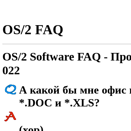
OS/2 FAQ
OS/2 Software FAQ - Пp
022
А какой бы мне офис 
*.DOC и *.XLS?
(хор)