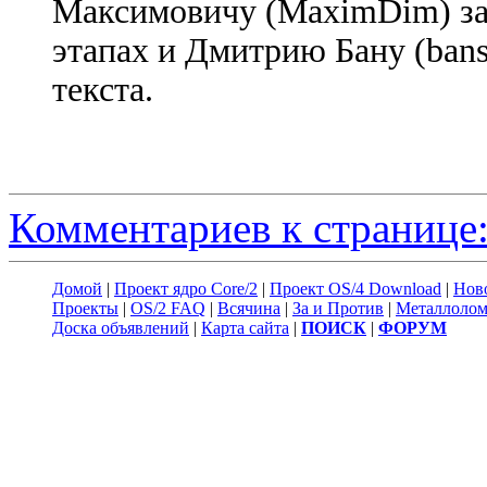
Максимовичу (MaximDim) за
этапах и Дмитрию Бану (bans
текста.
Комментариев к странице:
Домой
|
Проект ядро Core/2
|
Проект OS/4 Download
|
Нов
Проекты
|
OS/2 FAQ
|
Всячина
|
За и Против
|
Металлоло
Доска объявлений
|
Карта сайта
|
ПОИСК
|
ФОРУМ